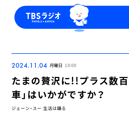
今日の番組表
トピッ
週間番組表
TBS
Podca
お知ら
2024.11.04
月曜日
10:00
たまの贅沢に!!プラス数
車」はいかがですか？
ジェーン・スー 生活は踊る