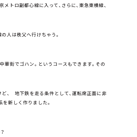
京メトロ副都心線に入って、さらに、東急東横線、
。
線の人は秩父へ行けちゃう。
て中華街でゴハン。というコースもできます。その
けど、 地下鉄を走る条件として、運転席正面に非
0系を新しく作りました。
か？