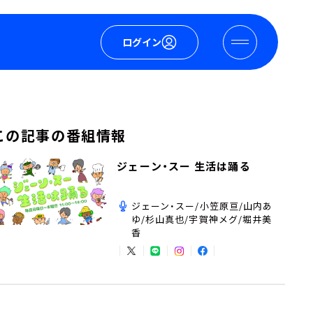
ログイン
この記事の番組情報
ジェーン・スー 生活は踊る
ジェーン・スー/小笠原亘/山内あ
ゆ/杉山真也/宇賀神メグ/堀井美
香