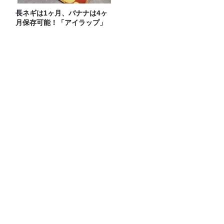
長ネギは1ヶ月、バナナは4ヶ
月保存可能！「アイラップ」
を使った冷凍スゴ技
アルピニスト・野口健さん1周目。これ
まで愛した「JAGUAR」について語る
久米宏さんは平野レミさんが好きだっ
た？？
8月4日のカーボーイは生放送！ゲストは
「真空ジェシカ」！
Recommended by