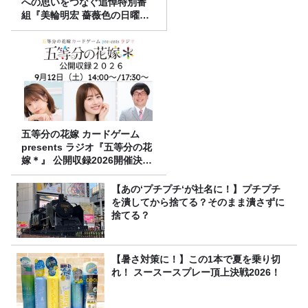
への思いをつなぐ追悼特別番
組『美輪明宏 薔薇色の日曜日
～ごきげんよう、ルンルン
～』8/9（日）16時放送
五等分の花嫁 カードゲーム
presents ラジオ『五等分の花
嫁＊』 公開収録2026開催決
定！
【あの‘プチプチ‘が社名に！】プチプチ
を潰してから捨てる？そのまま潰さずに
捨てる？
【暑さ対策に！】この1本で夏を乗り切
れ！ スースースプレー頂上決戦2026！