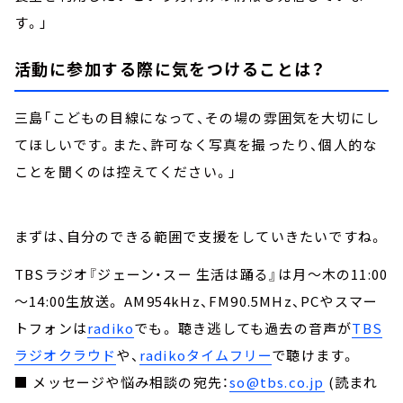
す。」
活動に参加する際に気をつけることは？
三島「こどもの目線になって、その場の雰囲気を大切にし
てほしいです。また、許可なく写真を撮ったり、個人的な
ことを聞くのは控えてください。」
まずは、自分のできる範囲で支援をしていきたいですね。
TBSラジオ『ジェーン・スー 生活は踊る』は月～木の11:00
～14:00生放送。 AM954kHz、FM90.5MHz、PCやスマー
トフォンは
radiko
でも。 聴き逃しても過去の音声が
TBS
ラジオクラウド
や、
radikoタイムフリー
で聴けます。
■ メッセージや悩み相談の宛先：
so@tbs.co.jp
(読まれ