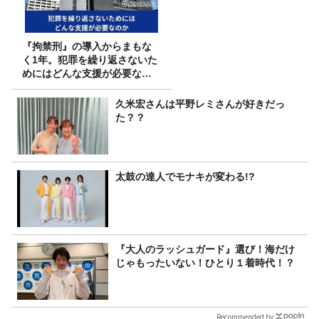
『拘禁刑』の導入からまもな
く1年。犯罪を繰り返さないた
めにはどんな支援が必要なの
か
久米宏さんは平野レミさんが好きだっ
た？？
太鼓の達人でモナキが変わる!?
『大人のラッシュガード』選び！海だけ
じゃもったいない！ひとり１着時代！？
Recommended by