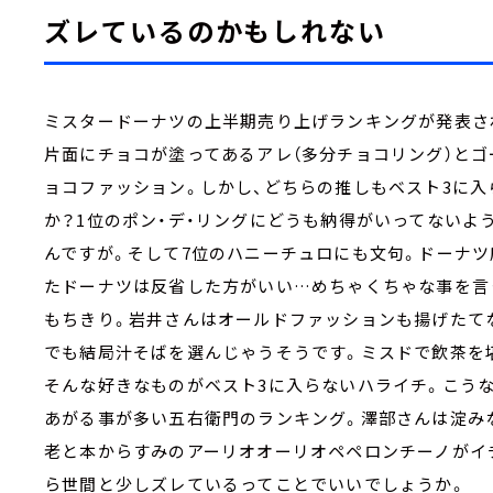
ズレているのかもしれない
ミスタードーナツの上半期売り上げランキングが発表さ
片面にチョコが塗ってあるアレ（多分チョコリング）と
ョコファッション。しかし、どちらの推しもベスト3に
か？1位のポン・デ・リングにどうも納得がいってないよ
んですが。そして7位のハニーチュロにも文句。ドーナ
たドーナツは反省した方がいい…めちゃくちゃな事を言
もちきり。岩井さんはオールドファッションも揚げたて
でも結局汁そばを選んじゃうそうです。ミスドで飲茶を
そんな好きなものがベスト3に入らないハライチ。こう
あがる事が多い五右衛門のランキング。澤部さんは淀み
老と本からすみのアーリオオーリオペペロンチーノがイ
ら世間と少しズレているってことでいいでしょうか。