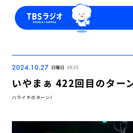
今日の番組表
トピッ
週間番組表
TBS
Podca
お知ら
2024.10.27
日曜日
08:35
いやまぁ 422回目のターン
ハライチのターン！