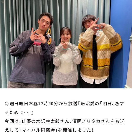
お知らせ
イベント・グッズ
YouTube
会社情報
毎週日曜日お昼12時40分から放送『飯沼愛の「明日、恋す
るために…」』
今回は、俳優の水沢林太郎さん、濱尾ノリタカさんをお迎
えして「マイハル同窓会」を開催しました！