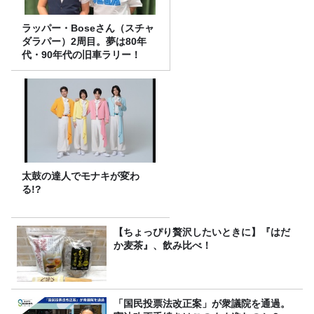
ラッパー・Boseさん（スチャ
ダラパー）2周目。夢は80年
代・90年代の旧車ラリー！
太鼓の達人でモナキが変わ
る!?
【ちょっぴり贅沢したいときに】『はだ
か麦茶』、飲み比べ！
「国民投票法改正案」が衆議院を通過。