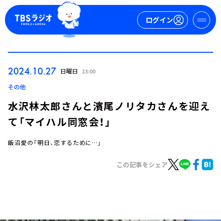
ログイン
マイページ
2024.10.27
日曜日
13:00
新規会員登録
ログイン
その他
水沢林太郎さんと濱尾ノリタカさんを迎え
て「マイハル同窓会！」
飯沼愛の「明日、恋するために…」
この記事をシェア
今日の番組表
週間番組表
トピックス
TBS Podcast