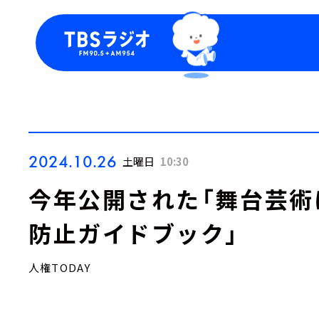
今日の番組表
トピッ
週間番組表
TBS
Podca
お知ら
2024.10.26
土曜日
10:30
今年公開された「舞台芸術
防止ガイドブック」
人権TODAY