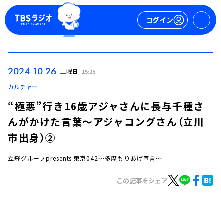
ログイン
マイページ
2024.10.26
土曜日
15:25
新規会員登録
ログイン
カルチャー
“極悪”行き16歳アジャさんに長与千種さ
んがかけた言葉～アジャコングさん（立川
市出身）②
立飛グループpresents 東京042～多摩もりあげ宣言～
今日の番組表
この記事をシェア
週間番組表
トピックス
TBS Podcast