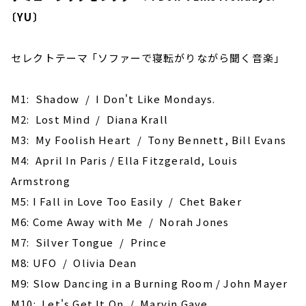
〔YU〕
セレクトテーマ 「ソファーで寝転がりながら聞く音楽」
M1: Shadow / I Don't Like Mondays.
M2: Lost Mind / Diana Krall
M3: My Foolish Heart / Tony Bennett, Bill Evans
M4: April In Paris / Ella Fitzgerald, Louis
Armstrong
M5: I Fall in Love Too Easily / Chet Baker
M6: Come Away with Me / Norah Jones
M7: Silver Tongue / Prince
M8: UFO / Olivia Dean
M9: Slow Dancing in a Burning Room / John Mayer
M10: Let's Get It On / Marvin Gaye