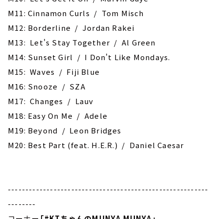
M11: Cinnamon Curls / Tom Misch
M12: ‎Borderline / Jordan Rakei
M13: Let's Stay Together / Al Green
M14: Sunset Girl / I Don't Like Mondays.
M15: Waves / Fiji Blue
M16: Snooze / SZA
M17: Changes / Lauv
M18: Easy On Me / Adele
M19: Beyond / Leon Bridges
M20: Best Part (feat. H.E.R.) / Daniel Caesar
---------------------------------------------------------
--------
コーナー
「#KTちゃんのMUNYA MUNYA」