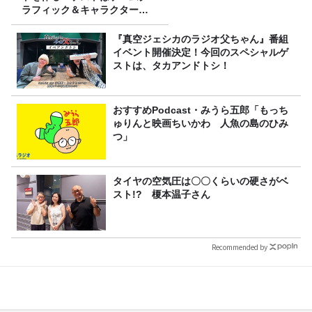
ラフィック＆キャラクター専
攻の遠藤里桜さん！
『真空ジェシカのラジオ父ちゃん』番組
イベント開催決定！今回のスペシャルゲ
ストは、タカアンドトシ！
おすすめPodcast・みうら五郎「もっち
ゅりんと映画ちいかわ 人魚の島のひみ
つ」
タイヤの空気圧は〇〇くらいの硬さがベ
スト!? 榎本温子さん
Recommended by