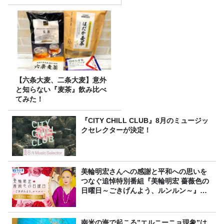
【六条大麦、二条大麦】意外
と知らない『麦茶』飲み比べ
てみた！
『CITY CHILL CLUB』8月のミュージッ
クセレクターが決定！
美輪明宏さんへの感謝と平和への思いを
つなぐ追悼特別番組『美輪明宏 薔薇色の
日曜日～ごきげんよう、ルンルン～』
8/9（日）16時放送
南米の海で起こる”エルニーニョ現象”は