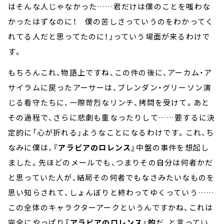
はそんな人じゃなかった……君だけは僕のことを嗤わな
かったはずなのに！ 僕の苦しさっていうのをわかってく
れてる人だと思ってたのに！」っていう場面が来るわけで
す。
もちろんこれ、物語上ですね、この件の後に、アーカム・ア
サイラムに戻ったアーサーは、ブレンダン・グリーソン演
じる看守たちに、一際苛烈なリンチ、拷問を受けて。あと
その過程で、さらに悲劇も重なったりして……要するに決
定的に「心が折れる」ようなことになるわけです。これ、ち
なみに僕は、
『アラビアのロレンス』
中盤の事件を想起し
ました。先ほどのメールでも、つまりその自分は何者かだ
と思っていた人が、結局その何者でもなさみたいなものを
思い知らされて、しょんぼりと終わってゆくっていう……
この全体のキャラクターアークというんですかね、これは
完全にやっぱり
『アラビアのロレンス』的
だ、と言ってい