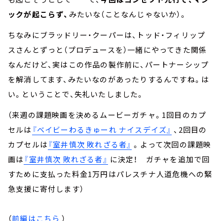
ックが起こらず、
みたいな（ことなんじゃないか）。
ちなみにブラッドリー・クーパーは、トッド・フィリップ
スさんとずっと（プロデュースを）一緒にやってきた関係
なんだけど、実はこの作品の製作前に、パートナーシップ
を解消してます、みたいなのがあったりするんですね。は
い。ということで、失礼いたしました。
（来週の課題映画を決めるムービーガチャ。1回目のカプ
セルは
『ベイビーわるきゅーれ ナイスデイズ』
、2回目の
カプセルは
『室井慎次 敗れざる者』
。よって次回の課題映
画は
『室井慎次 敗れざる者』
に決定！ ガチャを追加で回
すために支払った料金1万円はパレスチナ人道危機への緊
急支援に寄付します）
（
前編はこちら
）