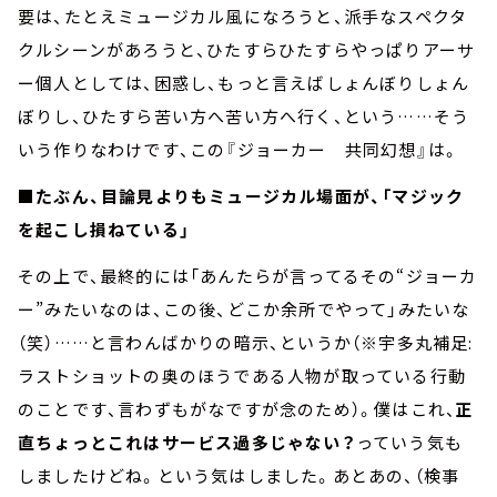
要は、たとえミュージカル風になろうと、派手なスペクタ
クルシーンがあろうと、ひたすらひたすらやっぱりアーサ
ー個人としては、困惑し、もっと言えばしょんぼりしょん
ぼりし、ひたすら苦い方へ苦い方へ行く、という……そう
いう作りなわけです、この『ジョーカー 共同幻想』は。
■たぶん、目論見よりもミュージカル場面が、「マジック
を起こし損ねている」
その上で、最終的には「あんたらが言ってるその“ジョーカ
ー”みたいなのは、この後、どこか余所でやって」みたいな
（笑）……と言わんばかりの暗示、というか（※宇多丸補足:
ラストショットの奥のほうである人物が取っている行動
のことです、言わずもがなですが念のため）。僕はこれ、
正
直ちょっとこれはサービス過多じゃない？
っていう気も
しましたけどね。という気はしました。あとあの、（検事