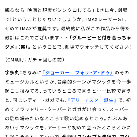
観るなら「映画と現実がシンクロしてる」まさに今、劇場
で！ということじゃないでしょうか。IMAXレーザーGT、
せめてIMAXが推奨です。最終的に私がこの作品から得た
教訓はこれでございます……
「グルーピーと付き合っちゃ
ダメ」（笑）。
ということで、劇場でウォッチしてください！
（CM明け、ガチャ回しの前）
宇多丸：
ちなみに
『ジョーカー フォリ・ア・ドゥ』
のその
ミュージカルというか、音楽的シーンがマジックを今一歩
起こし損ねてる、っていうところで言うと……比較で言う
と、同じレディー・ガガでも、
『アリー/ スター誕生』
で、初
めてブラッドリー・クーパーとガガが出会って、スーパー
の駐車場みたいなところで歌い始めるところ。たぶんあ
あいうマジックを、アーサーと初めて会ったところとかに
も起こそうとして……で、
今回はコンセプト先行で、マジ