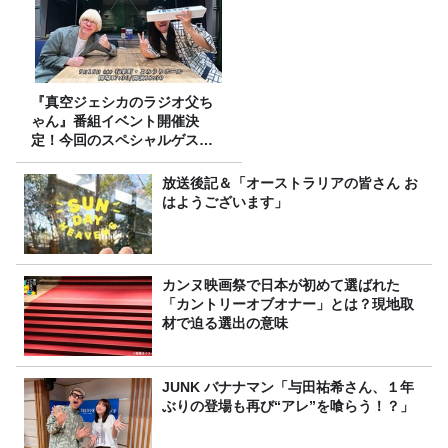
『真空ジェシカのラジオ父ち
ゃん』番組イベント開催決
定！今回のスペシャルゲスト
は、タカアンドトシ！
放送後記＆「オーストラリアの皆さん お
はようございます」
カンヌ映画祭で日本が初めて選ばれた
「カントリーオブオナー」とは？現地取
材で迫る選出の意味
JUNK バナナマン「与田祐希さん、１年
ぶりの登場も再び“アレ”を喰らう！？」