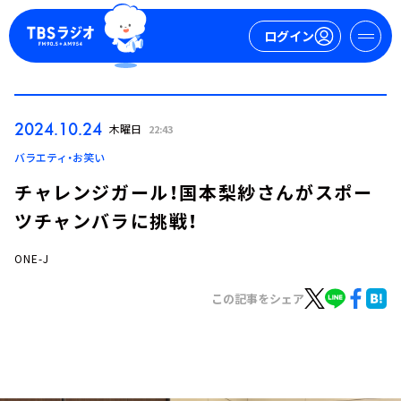
ログイン
マイページ
2024.10.24
木曜日
22:43
新規会員登録
ログイン
バラエティ・お笑い
チャレンジガール！国本梨紗さんがスポー
ツチャンバラに挑戦！
ONE-J
この記事をシェア
今日の番組表
週間番組表
トピックス
TBS Podcast