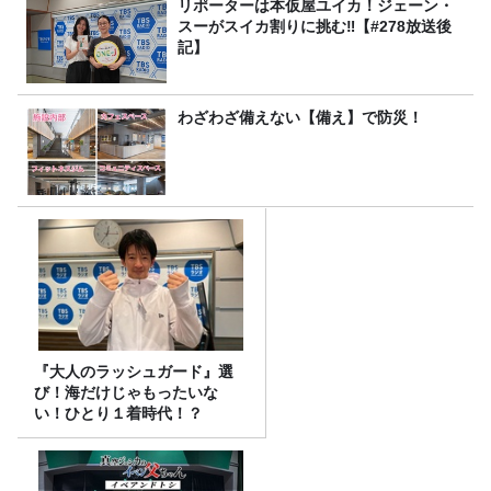
リポーターは本仮屋ユイカ！ジェーン・
スーがスイカ割りに挑む‼【#278放送後
記】
わざわざ備えない【備え】で防災！
『大人のラッシュガード』選
び！海だけじゃもったいな
い！ひとり１着時代！？