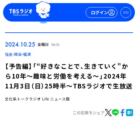
ログイン
マイページ
2024.10.25
金曜日
06:35
新規会員登録
ログイン
社会・政治・経済
【予告編】「“好きなことで、生きていく”か
ら10年～趣味と労働を考える～」2024年
11月3日（日）25時半～TBSラジオで生放送
文化系トークラジオ Life ニュース版
今日の番組表
この記事をシェア
週間番組表
トピックス
TBS Podcast