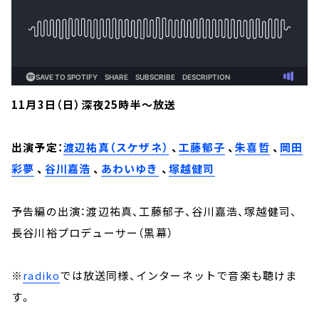
11月3日（日）深夜25時半～放送
出演予定：
渡辺祐真（スケザネ）
、
工藤郁子
、
朱喜哲
、
岡田
彩夢
、
谷川嘉浩
、
あわいゆき
、
塚越健司
予告編の出演：渡辺祐真、工藤郁子、谷川嘉浩、塚越健司、
長谷川裕プロデューサー（黒幕）
※
radiko
では放送同様、インターネットで音楽も聴けま
す。