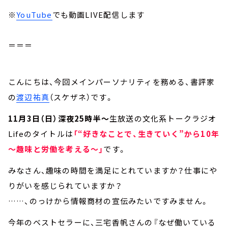
※
YouTube
でも動画LIVE配信します
＝＝＝
こんにちは、今回メインパーソナリティを務める、書評家
の
渡辺祐真
（スケザネ）です。
11月3日（日）深夜25時半～
生放送の文化系トークラジオ
Lifeのタイトルは
「“好きなことで、生きていく”から10年
～趣味と労働を考える～」
です。
みなさん、趣味の時間を満足にとれていますか？仕事にや
りがいを感じられていますか？
……、のっけから情報商材の宣伝みたいですみません。
今年のベストセラーに、三宅香帆さんの『なぜ働いている