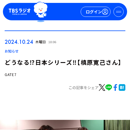
ログイン
マイページ
2024.10.24
木曜日
18:06
新規会員登録
ログイン
お知らせ
どうなる⁉日本シリーズ‼【槙原寛己さん】
GATE7
この記事をシェア
今日の番組表
週間番組表
トピックス
TBS Podcast