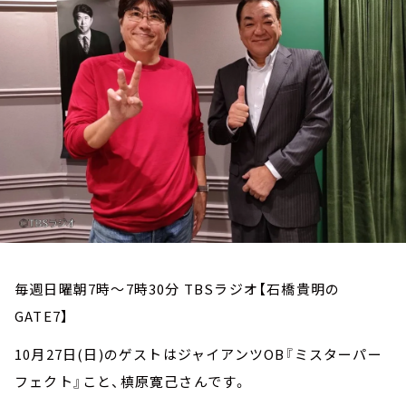
お知らせ
イベント・グッズ
YouTube
会社情報
毎週日曜朝7時～7時30分 TBSラジオ【石橋貴明の
GATE7】
10月27日(日)のゲストはジャイアンツOB『ミスターパー
フェクト』こと、槙原寛己さんです。