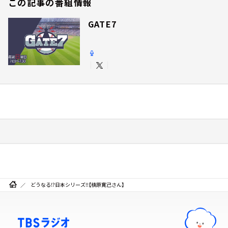
この記事の番組情報
GATE7
どうなる⁉日本シリーズ‼【槙原寛己さん】