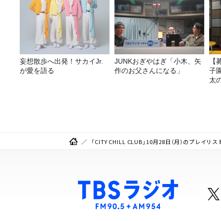
妄想散歩へ出発！サカイJr.
JUNKおぎやはぎ「小木、矢
【
が愛を語る
作のお父さんになる」
子園
太
「CITY CHILL CLUB」10月28日（月）のプレ