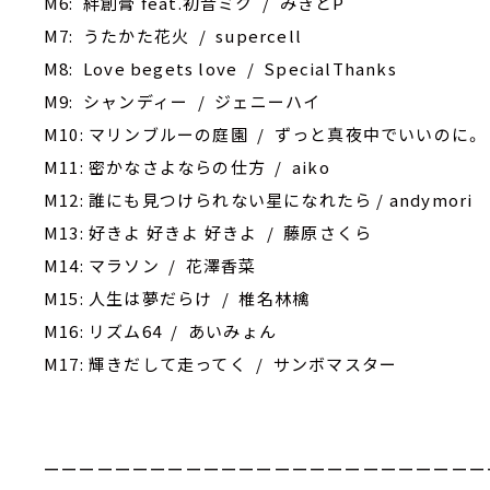
M6: 絆創膏 feat.初音ミク / みきとP
M7: うたかた花火 / supercell
M8: Love begets love / SpecialThanks
M9: シャンディー / ジェニーハイ
M10: マリンブルーの庭園 / ずっと真夜中でいいのに。
M11: 密かなさよならの仕方 / aiko
M12: 誰にも見つけられない星になれたら / andymori
M13: ‎好きよ 好きよ 好きよ / 藤原さくら
M14: マラソン / 花澤香菜
M15: 人生は夢だらけ / 椎名林檎
M16: リズム64 / あいみょん
M17: 輝きだして走ってく / サンボマスター
ーーーーーーーーーーーーーーーーーーーーーーーーー