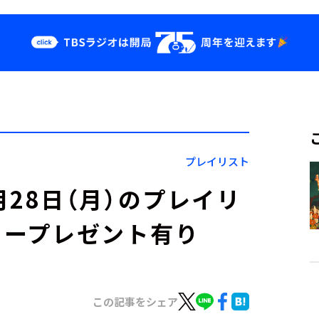
クス
イベント・グッ
ズ
st
YouTube
せ
会社情報
プレイリスト
」10月28日（月）のプレイリ
カープレゼント有り
この記事をシェア