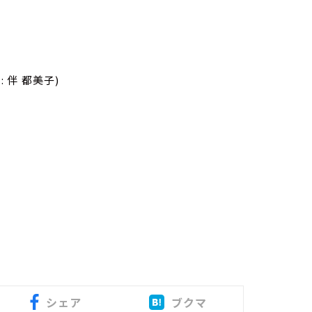
週目: 伴 都美子)
シェア
ブクマ