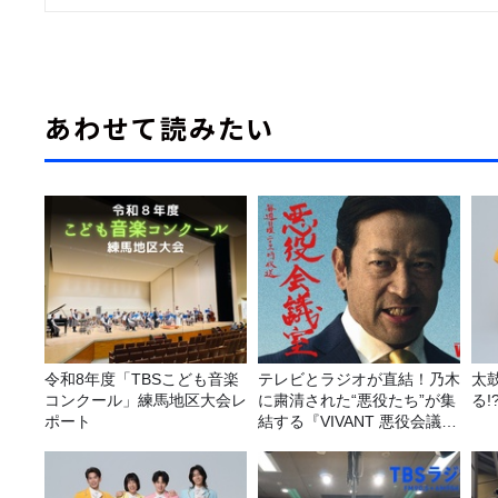
あわせて読みたい
令和8年度「TBSこども音楽
テレビとラジオが直結！乃木
太
コンクール」練馬地区大会レ
に粛清された“悪役たち”が集
る!
ポート
結する『VIVANT 悪役会議
室』7/26(日)23時スタート！