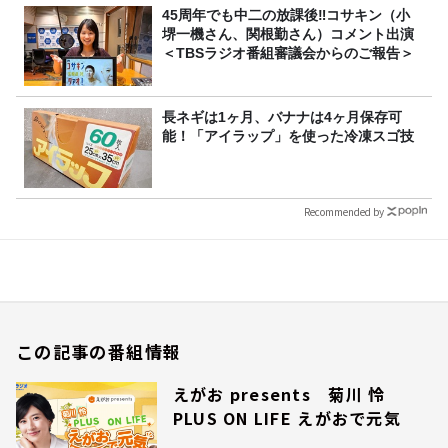
45周年でも中二の放課後‼コサキン（小
堺一機さん、関根勤さん）コメント出演
＜TBSラジオ番組審議会からのご報告＞
長ネギは1ヶ月、バナナは4ヶ月保存可
能！「アイラップ」を使った冷凍スゴ技
Recommended by
この記事の番組情報
えがお presents 菊川 怜
PLUS ON LIFE えがおで元気