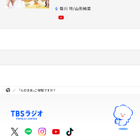
菊川 怜/山形純菜
「えのき氷」ご存知ですか？