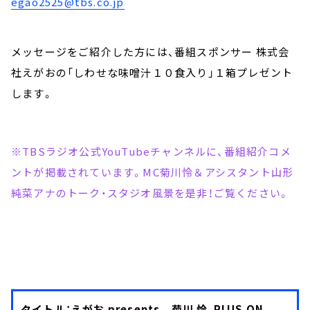
egao2525@tbs.co.jp
メッセージをご紹介した方には、番組スポンサー 株式会
社えがおの「しわせな味噌汁１０食入り」１箱プレゼント
します。
※TBSラジオ公式YouTubeチャンネルに、番組紹介コメ
ントが掲載されています。MC菊川怜＆アシスタント山形
純菜アナのトーク・スタジオ風景を是非！ご覧ください。
タイトル：えがお presents 菊川 怜 PLUS ON