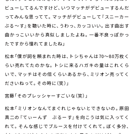
ビューしてるんですけど、いつマッチがデビューするんだ
ってみんな思ってて。マッチがデビューして『スニーカー
ぶる～す』を聴いた時に、うわっ、カッコいい。出す曲出す
曲かっこいいから真似しましたよね。一番不良っぽかっ
たですから憧れてましたね」
松本「僕が詞を頼まれた時は、トシちゃんは
70
～
80
万枚く
らい売れてたのかな。トシに来るハガキの量はこれくら
いで、マッチはその倍くらいあるから、ミリオン売ってく
ださいねって。その時に（笑）」
宮藤「そのプレッシャーすごいな（笑）」
松本「ミリオンなんてまぐれじゃないとできないの。原田
真二の『てぃーんず ぶるーす』を向こうは気に入ってく
れて。そんな感じでブルースを付けてくれて。ぼく多分、