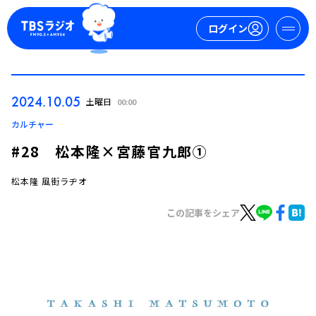
ログイン
マイページ
2024.10.05
土曜日
00:00
新規会員登録
ログイン
カルチャー
#28 松本隆×宮藤官九郎①
松本隆 風街ラヂオ
この記事をシェア
今日の番組表
週間番組表
トピックス
TBS Podcast