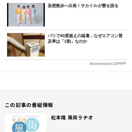
妄想散歩へ出発！サカイJr.が愛を語る
パリで40度超えの猛暑…なぜエアコン普
及率は「1割」なのか
Recommended by
この記事の番組情報
松本隆 風街ラヂオ