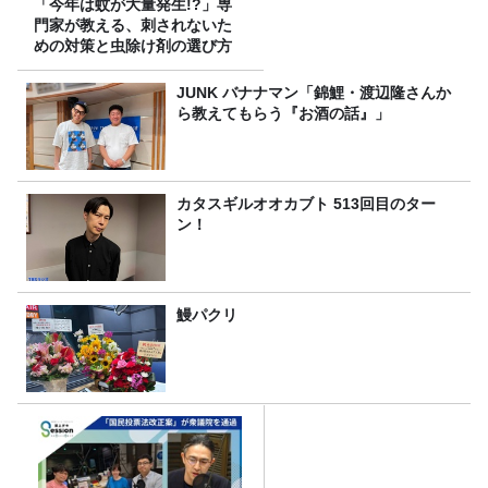
「今年は蚊が大量発生!?」専
門家が教える、刺されないた
めの対策と虫除け剤の選び方
JUNK バナナマン「錦鯉・渡辺隆さんか
ら教えてもらう『お酒の話』」
カタスギルオオカブト 513回目のター
ン！
鰻パクリ