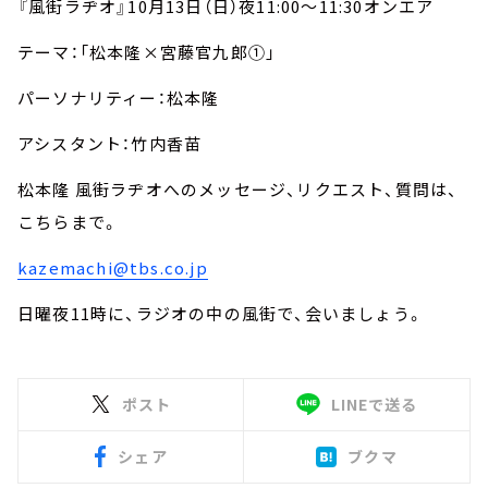
『風街ラヂオ』
10
月
13
日（日）夜
11:00
～
11:30
オンエア
テーマ：「松本隆×宮藤官九郎①」
パーソナリティー：松本隆
アシスタント：竹内香苗
松本隆 風街ラヂオへのメッセージ、リクエスト、質問は、
こちらまで。
kazemachi@tbs.co.jp
日曜夜
11
時に、ラジオの中の風街で、会いましょう。
ポスト
LINEで送る
シェア
ブクマ