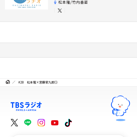
松本隆/竹内香苗
#28 松本隆×宮藤官九郎①