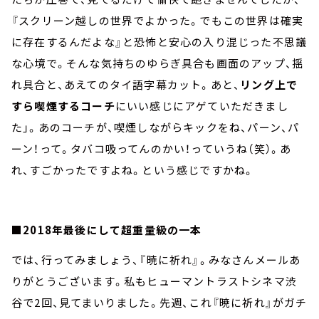
『スクリーン越しの世界でよかった。でもこの世界は確実
に存在するんだよな』と恐怖と安心の入り混じった不思議
な心境で。そんな気持ちのゆらぎ具合も画面のアップ、揺
れ具合と、あえてのタイ語字幕カット。あと、
リング上で
すら喫煙するコーチ
にいい感じにアゲていただきまし
た」。あのコーチが、喫煙しながらキックをね、パーン、パ
ーン！って。タバコ吸ってんのかい！っていうね（笑）。あ
れ、すごかったですよね。という感じですかね。
■2018年最後にして超重量級の一本
では、行ってみましょう、『暁に祈れ』。みなさんメールあ
りがとうございます。私もヒューマントラストシネマ渋
谷で2回、見てまいりました。先週、これ『暁に祈れ』がガチ