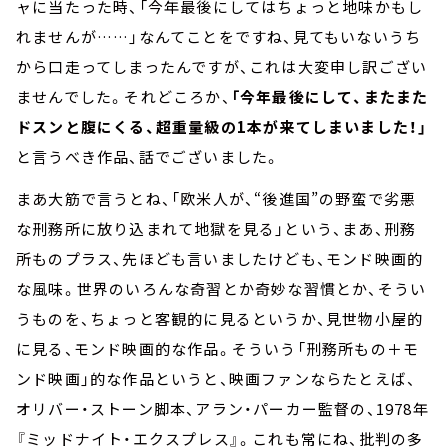
ャに当たった時、「今年最後にしてはちょっと地味かもし
れませんが……」なんてことをですね、見てもいないうち
から口走ってしまったんですが、これは大変申し訳ござい
ませんでした。それどころか、
「今年最後にして、またまた
ドスンと腹にくる、超重量級の1本が来てしまいました！」
と言うべき作品、話でございました。
まあ大筋で言うとね、「欧米人が、“後進国”の野蛮で劣悪
な刑務所に放り込まれて地獄を見る」という、まあ、刑務
所ものプラス、先ほども言いましたけども、モンド映画的
な風味。世界のいろんな奇習とか奇妙な習慣とか、そうい
うものを、ちょっと客観的に見るというか、見世物小屋的
に見る、モンド映画的な作品。そういう「刑務所もの＋モ
ンド映画」的な作品というと、映画ファンならたとえば、
オリバー・ストーン脚本、アラン・パーカー監督の、1978年
『ミッドナイト・エクスプレス』。これも常にね、批判の多