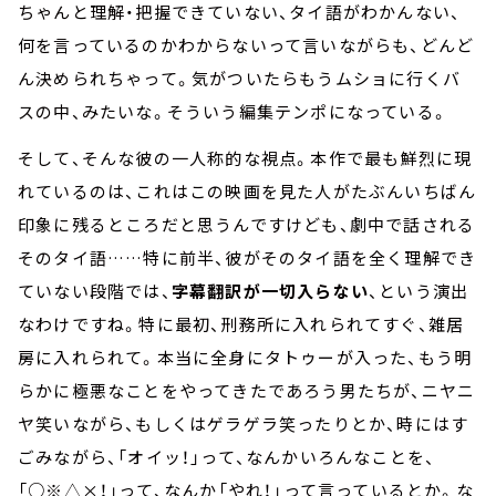
ちゃんと理解・把握できていない、タイ語がわかんない、
何を言っているのかわからないって言いながらも、どんど
ん決められちゃって。気がついたらもうムショに行くバ
スの中、みたいな。そういう編集テンポになっている。
そして、そんな彼の一人称的な視点。本作で最も鮮烈に現
れているのは、これはこの映画を見た人がたぶんいちばん
印象に残るところだと思うんですけども、劇中で話される
そのタイ語……特に前半、彼がそのタイ語を全く理解でき
ていない段階では、
字幕翻訳が一切入らない
、という演出
なわけですね。特に最初、刑務所に入れられてすぐ、雑居
房に入れられて。本当に全身にタトゥーが入った、もう明
らかに極悪なことをやってきたであろう男たちが、ニヤニ
ヤ笑いながら、もしくはゲラゲラ笑ったりとか、時にはす
ごみながら、「オイッ！」って、なんかいろんなことを、
「○※△×！」って、なんか「やれ！」って言っているとか。な