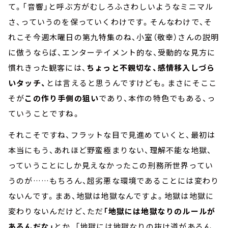
て。「音響」と呼ぶ方がむしろふさわしいようなミニマル
さ、っていうのを保っていくわけです。そんなわけで、そ
れこそ今週木曜日の第九特集のね、小室（敬幸）さんの説明
に倣うならば、エンターテイメント的な、受動的な見方に
慣れきった観客には、
ちょっと不親切な、感情移入しづら
いタッチ、
とは言えると思うんですけども。まさにそここ
そが
この作り手側の狙い
であり、本作の特色でもある、っ
ていうことですね。
それこそですね、フラットな目で見進めていくと、最初は
本当にもう、あれほど野蛮極まりない、理解不能な地獄、
っていうことにしか見えなかったこの刑務所世界ってい
うのが……もちろん、超劣悪な環境であることには変わり
ないんです。まあ、地獄は地獄なんですよ。地獄は地獄に
変わりないんだけど、ただ
「地獄には地獄なりのルールが
あるんだな」
とか、「地獄には地獄なりの抜け道があるん