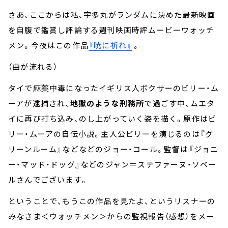
さあ、ここからは私、宇多丸がランダムに決めた最新映画
を自腹で鑑賞し評論する週刊映画時評ムービーウォッチ
メン。今夜はこの作品
『暁に祈れ』
。
（曲が流れる）
タイで麻薬中毒になったイギリス人ボクサーのビリー・ム
ーアが逮捕され、
地獄のような刑務所
で過ごす中、ムエタ
イに再び打ち込み、のし上がっていく姿を描く。原作はビ
リー・ムーアの自伝小説。主人公ビリーを演じるのは『グ
リーンルーム』などなどのジョー・コール。監督は『ジョニ
ー・マッド・ドッグ』などのジャン＝ステファーヌ・ソベー
ルさんでございます。
ということで、もうこの作品を見たよ、というリスナーの
みなさま＜ウォッチメン＞からの監視報告（感想）をメー