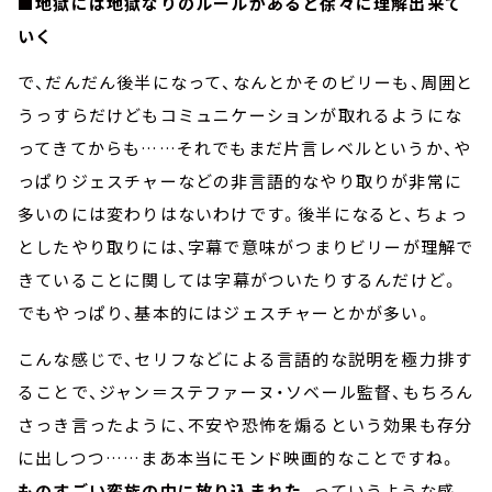
■地獄には地獄なりのルールがあると徐々に理解出来て
いく
で、だんだん後半になって、なんとかそのビリーも、周囲と
うっすらだけどもコミュニケーションが取れるようにな
ってきてからも……それでもまだ片言レベルというか、や
っぱりジェスチャーなどの非言語的なやり取りが非常に
多いのには変わりはないわけです。後半になると、ちょっ
としたやり取りには、字幕で意味が――つまりビリーが理解で
きていることに関しては――字幕がついたりするんだけど。
でもやっぱり、基本的にはジェスチャーとかが多い。
こんな感じで、セリフなどによる言語的な説明を極力排す
ることで、ジャン＝ステファーヌ・ソベール監督、もちろん
さっき言ったように、不安や恐怖を煽るという効果も存分
に出しつつ……まあ本当にモンド映画的なことですね。
ものすごい蛮族の中に放り込まれた、
っていうような感