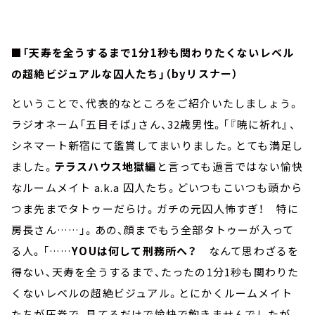
■「天寿を全うするまで1分1秒も関わりたくないレベル
の超絶ビジュアルな囚人たち」（byリスナー）
ということで、代表的なところをご紹介いたしましょう。
ラジオネーム「五目そば」さん、32歳男性。「『暁に祈れ』、
シネマート新宿にて鑑賞してまいりました。とても満足し
ました。
テラスハウス地獄編
と言っても過言ではない愉快
なルームメイト a.k.a 囚人たち。どいつもこいつも頭から
つま先までタトゥーだらけ。ガチの元囚人怖すぎ！ 特に
房長さん……」。あの、顔までもう全部タトゥーが入って
る人。「……
YOUは何して刑務所へ？
なんて思わざるを
得ない、天寿を全うするまで、たったの1分1秒も関わりた
くないレベルの超絶ビジュアル。とにかくルームメイト
たちが圧巻で、見てるだけで愉快で飽きませんでしたが、