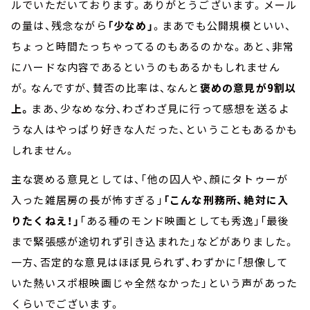
ルでいただいております。ありがとうございます。メール
の量は、残念ながら
「少なめ」
。まあでも公開規模といい、
ちょっと時間たっちゃってるのもあるのかな。あと、非常
にハードな内容であるというのもあるかもしれません
が。なんですが、賛否の比率は、なんと
褒めの意見が9割以
上。
まあ、少なめな分、わざわざ見に行って感想を送るよ
うな人はやっぱり好きな人だった、ということもあるかも
しれません。
主な褒める意見としては、「他の囚人や、顔にタトゥーが
入った雑居房の長が怖すぎる」
「こんな刑務所、絶対に入
りたくねえ！」
「ある種のモンド映画としても秀逸」「最後
まで緊張感が途切れず引き込まれた」などがありました。
一方、否定的な意見はほぼ見られず、わずかに「想像して
いた熱いスポ根映画じゃ全然なかった」という声があった
くらいでございます。