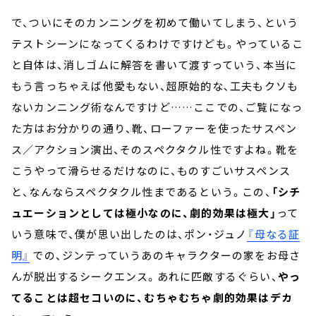
で、ついにそのカンニングを初めて働いてしまう、という
テストシーンになってくるわけですけども。やっているこ
と自体は、消しゴムに解答を書いて渡すっていう、本当に
もう言っちゃえば他愛もない、超原始的な、工夫もクソも
ないカンニング術なんですけど……ここでの、ご覧になっ
た方はお分かりの通り、靴、ローファーを使ったサスペン
ス／アクション演出、そのスペクタクル性ですよね。靴を
こうやって滑らせるだけなのに、ものすごいサスペンス
と、なんならスペクタクル性まであるという。この、
「シチ
ュエーションとしては極小なのに、劇的効果は極大」
って
いう意味で、僕が思い出したのは、ポン・ジュノ
『母なる証
明』
での、ジンテっていうあのキャラクターの家をお母さ
んが脱出するシークエンス。あれに匹敵するぐらい、
やっ
てることは超セコいのに、むちゃむちゃ劇的効果はデカ