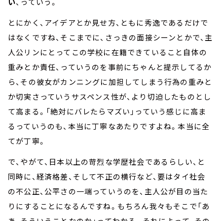
い
、っていう。
とにかく、アイデアとか見せ方、ともに秀逸であるだけで
はなくですね、そこまでに、さっきの面接シーンとかで、主
人公リンにとってこの学校に在籍できていること自体の
重みとか責任、っていうのを事前にちゃんと提示してるか
ら、その彼女がカンニングに加担してしまう行為の重みと
か切実さっていうサスペンス性が、より切迫したものとし
て高まる。「絶対にバレたらマズい」っていう感じに高ま
るっていうのも、本当に丁寧なあたりですよね。本当に全
てが丁寧。
で、やがて、日本以上の苛烈な学歴社会であるらしい、と
同時に、経済格差、そして不正の横行など、要はタイ社会
の不公正、公平さの一端っていうのを、主人公が目の当た
りにすることになるんですね。もちろん我々もそこで「あ
あ、そういうことなのか」ってわかる。それによって、その