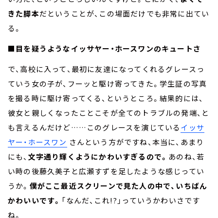
きた脚本
だということが、この場面だけでも非常に出てい
る。
■目を疑うようなイッサヤー・ホースワンのキュートさ
で、高校に入って、最初に友達になってくれるグレースっ
ていう女の子が、フーッと駆け寄ってきた。学生証の写真
を撮る時に駆け寄ってくる、というところ。結果的には、
彼女と親しくなったことこそが全てのトラブルの発端、と
も言えるんだけど……このグレースを演じている
イッサ
ヤー・ホースワン
さんという方がですね、本当に、あまり
にも、
文字通り輝くようにかわいすぎるので。
あのね、若
い時の後藤久美子と広瀬すずを足したような感じってい
うか。
僕がここ最近スクリーンで見た人の中で、いちばん
かわいいです。
「なんだ、これ!?」っていうかわいさです
ね。