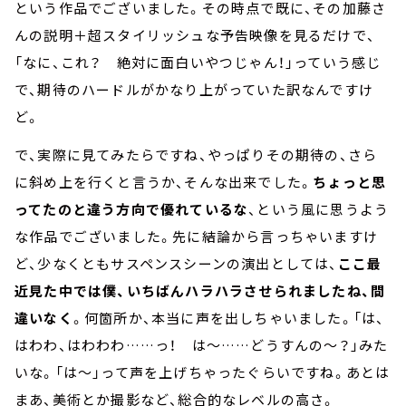
という作品でございました。その時点で既に、その加藤さ
んの説明＋超スタイリッシュな予告映像を見るだけで、
「なに、これ？ 絶対に面白いやつじゃん！」っていう感じ
で、期待のハードルがかなり上がっていた訳なんですけ
ど。
で、実際に見てみたらですね、やっぱりその期待の、さら
に斜め上を行くと言うか、そんな出来でした。
ちょっと思
ってたのと違う方向で優れているな
、という風に思うよう
な作品でございました。先に結論から言っちゃいますけ
ど、少なくともサスペンスシーンの演出としては、
ここ最
近見た中では僕、いちばんハラハラさせられましたね、間
違いなく
。何箇所か、本当に声を出しちゃいました。「は、
はわわ、はわわわ……っ！ は～……どうすんの～？」みた
いな。「は～」って声を上げちゃったぐらいですね。あとは
まあ、美術とか撮影など、総合的なレベルの高さ。