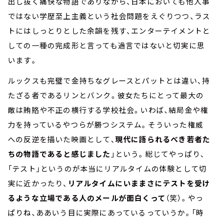
出し抜く痛快な物語でありながら、日本においても他人事
ではない学歴至上主義という社会問題をえぐりつつ、ラス
トにはしっとりとした余韻を残す、エンターテイメントと
しての一種の完成形と言っても過言ではないと切実に思
います。
ルックスも完璧で金持ちなグレースとパットとは違い、持
たざる者であるリンとバンク。彼女たちにとって最大の
敵は賄賂や不正の横行する学校社会。いわば、結局金や権
力を持っているやつらが勝つシステム。そういった権威
への反逆を描いた映画として、
現代に語られるべき若者た
ちの物語であると感じました
」という。総じてやっぱり、
「テスト」というのが本当にリアルタイムの体験として切
実に近かったり、
リアルタイムにいままさにテストを受け
るような立場である人のメールが面白くって
（笑）。やっ
ぱりね、ああいう目に実際にあっているっていうか。「時