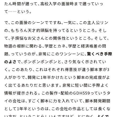
たん時間が遡って、高校入学の面接時まで遡っていっ
て……という。
で、この面接のシーンでですね、一気に、この主人公リン
の、もちろん天才的頭脳を持ってるというところ。そし
て、子煩悩なお父さんとの関係性というところ。そして、
物語の根幹に関わる、学歴とカネ、学歴と経済格差の問
題、っていうのが、非常にこのワンシーンに、
驚くべき手際
のよさ
で、ポンポンポンポンと、さり気なく示されてい
く。このあたり、これはそれぞれ得意技が違う脚本家が3
人がかりで、開発に1年半かけたという脚本の完成度がよ
く出てるあたりだと思います。非常に短い間に手際よく
情報が提示される。この製作・配給のGDH559っていうタ
イの会社は、すごく脚本に力を入れていて、脚本開発期間
として1年半というのは、この会社の作品としては長くな
い方だ、ということらしいんですけど。とにかく、
よくで