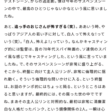
テストシーン、からの逃走劇。僕は今年のサスペンスシー
ンの中で、最高のひとつじゃないかなという風に思いまし
たね。
あと、
追っ手のおじさんが怖すぎる（笑）
。ああいう時、や
っぱりアジア人の若い子に対して、白人って怖えな！って
いう（笑）。「白人、怖えよ！」っていう。なんかキャスティン
グ的には監督は、昔の70年代スパイ映画の、ソ連側のスパ
イ風な感じでキャスティングした、という風に言っていま
したね。で、そのサスペンスシーンが非常に盛り上がる、
そこから、終盤に向けて主人公リンが、非常に倫理的に揺
れ動く。そういう倫理的な問いかけに入る、という終盤
は、お話のテンポ的にはちょっと鈍る、というところはあ
ると思いますが。最終的には、その腐った世の中でです
ね、まあその主人公リンと対照的な、最初は非常に清廉潔
白な人格だったバンク、という鏡像関係の2人。一瞬は心