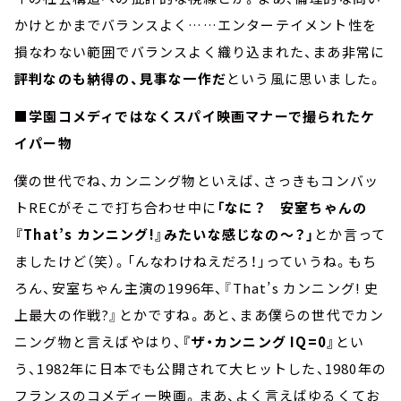
かけとかまでバランスよく……エンターテイメント性を
損なわない範囲でバランスよく織り込まれた、まあ非常に
評判なのも納得の、見事な一作だ
という風に思いました。
■学園コメディではなくスパイ映画マナーで撮られたケ
イパー物
僕の世代でね、カンニング物といえば、さっきもコンバッ
トRECがそこで打ち合わせ中に
「なに？ 安室ちゃんの
『That’s カンニング!』みたいな感じなの～？」
とか言って
ましたけど（笑）。「んなわけねえだろ！」っていうね。もち
ろん、安室ちゃん主演の1996年、『That’s カンニング! 史
上最大の作戦?』とかですね。あと、まあ僕らの世代でカン
ニング物と言えばやはり、
『ザ・カンニング IQ=0』
とい
う、1982年に日本でも公開されて大ヒットした、1980年の
フランスのコメディー映画。まあ、よく言えばゆるくてお