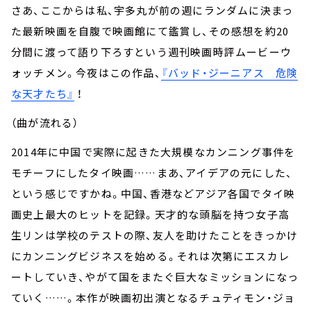
さあ、ここからは私、宇多丸が前の週にランダムに決まっ
た最新映画を自腹で映画館にて鑑賞し、その感想を約20
分間に渡って語り下ろすという週刊映画時評ムービーウ
ォッチメン。今夜はこの作品、
『バッド・ジーニアス 危険
な天才たち』
！
（曲が流れる）
2014年に中国で実際に起きた大規模なカンニング事件を
モチーフにしたタイ映画……まあ、アイデアの元にした、
という感じですかね。中国、香港などアジア各国でタイ映
画史上最大のヒットを記録。天才的な頭脳を持つ女子高
生リンは学校のテストの際、友人を助けたことをきっかけ
にカンニングビジネスを始める。それは次第にエスカレ
ートしていき、やがて国をまたぐ巨大なミッションになっ
ていく……。本作が映画初出演となるチュティモン・ジョ