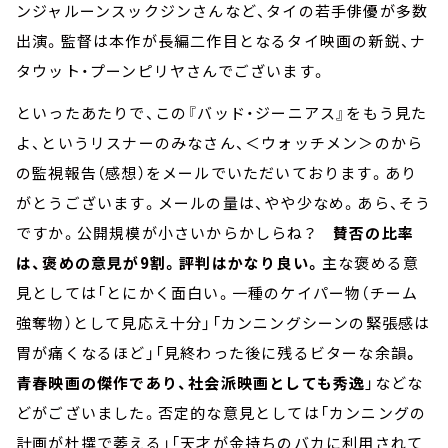
ンジャルーンスックジンさんなど、タイの若手俳優が多数
出演。監督は本作が長編二作目となるタイ映画の新鋭、ナ
タウット・プーンピリヤさんでございます。
といったあたりで、この『バッド・ジーニアス』をもう見た
よ、というリスナーのみなさん、＜ウォッチメン＞のから
の監視報告（感想）をメールでいただいております。あり
がとうございます。メールの量は、やや少なめ。あら、そう
ですか。公開規模が小さいからかしらね？
賛否の比率
は、褒めの意見が9割。評判はかなり良い。
主な褒める意
見としては「とにかく面白い。一種のケイパー物（チーム
強奪物）として見応え十分」「カンニングシーンの緊張感は
胃が痛くなるほど」「見終わった後に残るビターな余韻
。
青春映画の傑作であり、社会派映画としても秀逸
」などな
どがございました。否定的な意見としては「カンニングの
計画が杜撰で萎える」「天才が金持ちのバカに利用されて