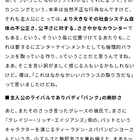
カンニングという、本来は当然不正な行為なんですけど、
それも主人公にとっては、
より大きなその社会システム自
体の不公正さ、公平さに対する、ささやかなカウンター
で
もある、という。そういう風に位置づけてるあたりも、こ
れは要するにエンターテインメントとしても倫理的バラ
ンスを取っている作り、っていうことだと思うんですね。
まあ、そこを言い訳がましく感じる人もいるかもしれない
けど。僕は、「これはなかなかいいバランスの取り方だな」
って思いましたけどね。
■主人公のライバルでありバディ「バンク」の絶妙さ
あと、またそのさっき言ったグレースの彼氏で、まさに
『クレイジー・リッチ・エイジアンズ』側の、パットという
キャラクターを演じるティーラドン・スパパンピンヨーさ
んという方。小ズルさと無邪気さを兼ね備えた、まあトー