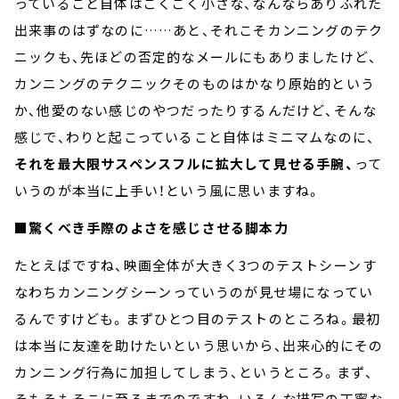
っていること自体はごくごく小さな、なんならありふれた
出来事のはずなのに……あと、それこそカンニングのテク
ニックも、先ほどの否定的なメールにもありましたけど、
カンニングのテクニックそのものはかなり原始的という
か、他愛のない感じのやつだったりするんだけど、そんな
感じで、わりと起こっていること自体はミニマムなのに、
それを最大限サスペンスフルに拡大して見せる手腕、
って
いうのが本当に上手い！という風に思いますね。
■驚くべき手際のよさを感じさせる脚本力
たとえばですね、映画全体が大きく3つのテストシーン――す
なわちカンニングシーン――っていうのが見せ場になってい
るんですけども。まずひとつ目のテストのところね。最初
は本当に友達を助けたいという思いから、出来心的にその
カンニング行為に加担してしまう、というところ。まず、
そもそもそこに至るまでのですね、いろんな描写の丁寧な