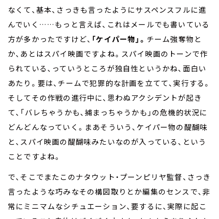
なくて、基本、さっきも言ったようにサスペンスフルに進
んでいく……もっと言えば、これはメールでも書いている
方が多かったですけど、
「ケイパー物」。
チーム強奪物と
か、あとはスパイ映画ですよね。スパイ映画のトーンで作
られている、っていうところが独自性というかね、面白い
あたり。要は、チームで犯罪的な計画を立てて、実行する。
そしてその作戦の進行中に、思わぬアクシデントが起き
て、「バレちゃうかも、捕まっちゃうかも」の危機的状況に
どんどんなっていく。まあそういう、ケイパー物の醍醐味
と、スパイ映画の醍醐味みたいなのが入っている、という
ことですよね。
で、そこでまたこのナタウット・プーンピリヤ監督、さっき
言ったような巧みなその構図取りとか編集のセンスで、非
常にミニマムなシチュエーション、要するに、実際に起こ