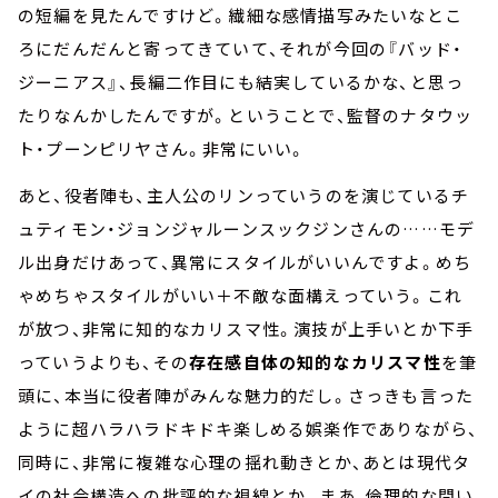
の短編を見たんですけど。繊細な感情描写みたいなとこ
ろにだんだんと寄ってきていて、それが今回の『バッド・
ジーニアス』、長編二作目にも結実しているかな、と思っ
たりなんかしたんですが。ということで、監督のナタウッ
ト・プーンピリヤさん。非常にいい。
あと、役者陣も、主人公のリンっていうのを演じているチ
ュティモン・ジョンジャルーンスックジンさんの……モデ
ル出身だけあって、異常にスタイルがいいんですよ。めち
ゃめちゃスタイルがいい＋不敵な面構えっていう。これ
が放つ、非常に知的なカリスマ性。演技が上手いとか下手
っていうよりも、その
存在感自体の知的なカリスマ性
を筆
頭に、本当に役者陣がみんな魅力的だし。さっきも言った
ように超ハラハラドキドキ楽しめる娯楽作でありながら、
同時に、非常に複雑な心理の揺れ動きとか、あとは現代タ
イの社会構造への批評的な視線とか。まあ、倫理的な問い