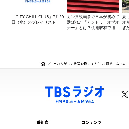
「CITY CHILL CLUB」7月29
カンヌ映画祭で日本が初めて
夏
日（水）のプレイリスト
選ばれた「カントリーオブオ
オ
ナー」とは？現地取材で迫る
ぎ
選出の意味
宇宙人がこの放送を聴いてたら？！罰ゲームはまさ
番組表
コンテンツ