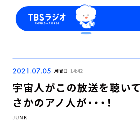
今日の番組表
トピッ
週間番組表
TBS
Podca
お知ら
2021.07.05
月曜日
14:42
宇宙人がこの放送を聴いて
さかのアノ人が・・・！
JUNK