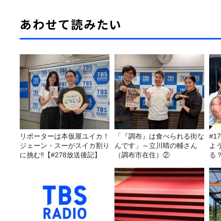
あわせて読みたい
リポーターは本仮屋ユイカ！
「『調布』は食べられる街な
#1
ジェーン・スーがスイカ割り
んです」～立川晴の輔さん
よ
に挑む‼【#278放送後記】
（調布市在住）②
る
聞
力