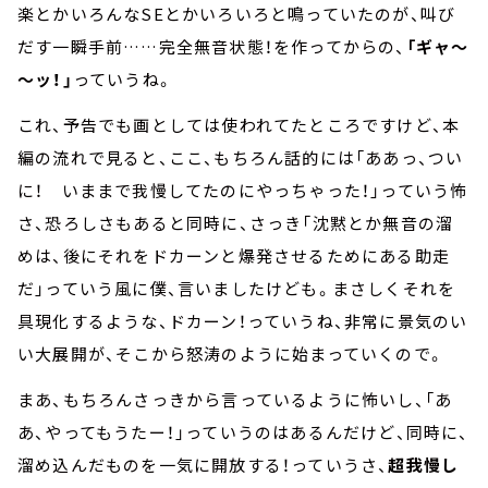
楽とかいろんなSEとかいろいろと鳴っていたのが、叫び
だす一瞬手前……完全無音状態！を作ってからの、
「ギャ～
～ッ！」
っていうね。
これ、予告でも画としては使われてたところですけど、本
編の流れで見ると、ここ、もちろん話的には「ああっ、つい
に！ いままで我慢してたのにやっちゃった！」っていう怖
さ、恐ろしさもあると同時に、さっき「沈黙とか無音の溜
めは、後にそれをドカーンと爆発させるためにある助走
だ」っていう風に僕、言いましたけども。まさしくそれを
具現化するような、ドカーン！っていうね、非常に景気のい
い大展開が、そこから怒涛のように始まっていくので。
まあ、もちろんさっきから言っているように怖いし、「あ
あ、やってもうたー！」っていうのはあるんだけど、同時に、
溜め込んだものを一気に開放する！っていうさ、
超我慢し