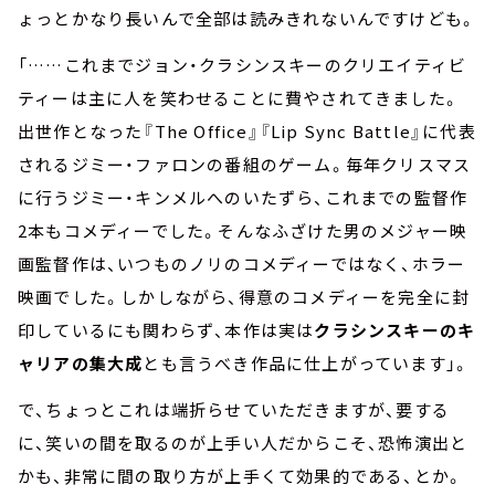
ょっとかなり長いんで全部は読みきれないんですけども。
「……これまでジョン・クラシンスキーのクリエイティビ
ティーは主に人を笑わせることに費やされてきました。
出世作となった『The Office』『Lip Sync Battle』に代表
されるジミー・ファロンの番組のゲーム。毎年クリスマス
に行うジミー・キンメルへのいたずら、これまでの監督作
2本もコメディーでした。そんなふざけた男のメジャー映
画監督作は、いつものノリのコメディーではなく、ホラー
映画でした。しかしながら、得意のコメディーを完全に封
印しているにも関わらず、本作は実は
クラシンスキーのキ
ャリアの集大成
とも言うべき作品に仕上がっています」。
で、ちょっとこれは端折らせていただきますが、要する
に、笑いの間を取るのが上手い人だからこそ、恐怖演出と
かも、非常に間の取り方が上手くて効果的である、とか。