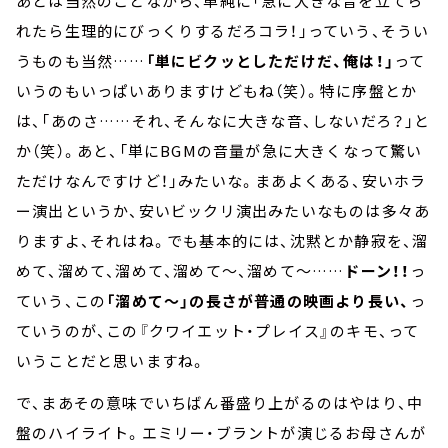
あとは当然のことながら、単純に「急に大きな音を立てら
れたら生理的にびっくりするだろコラ！」っていう、そうい
うものも当然……
「単にビクッとしただけだ、俺は！」
って
いうのもいっぱいありますけどもね（笑）。特に序盤とか
は、「あのさ……それ、そんなに大きな音、しないだろ？」と
か（笑）。あと、「単にBGMの音量が急に大きくなって驚い
ただけなんですけど！」みたいな。まあよくある、安いホラ
ー演出というか、安いビックリ演出みたいなものは多々あ
りますよ、それはね。でも基本的には、沈黙とか静寂を、溜
めて、溜めて、溜めて、溜めて～、溜めて～……
ドーン！！
っ
ていう、この
「溜めて～」の長さが普通の映画より長い、
っ
ていうのが、この『クワイエット・プレイス』のキモ、って
いうことだと思いますね。
で、まあその意味でいちばん番盛り上がるのはやはり、中
盤のハイライト。エミリー・ブラントが演じるお母さんが