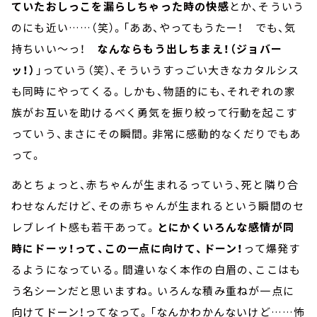
ていたおしっこを漏らしちゃった時の快感
とか、そういう
のにも近い……（笑）。「ああ、やってもうたー！ でも、気
持ちいい～っ！
なんならもう出しちまえ！（ジョバー
ッ！）
」っていう（笑）、そういうすっごい大きなカタルシス
も同時にやってくる。しかも、物語的にも、それぞれの家
族がお互いを助けるべく勇気を振り絞って行動を起こす
っていう、まさにその瞬間。非常に感動的なくだりでもあ
って。
あとちょっと、赤ちゃんが生まれるっていう、死と隣り合
わせなんだけど、その赤ちゃんが生まれるという瞬間のセ
レブレイト感も若干あって。
とにかくいろんな感情が同
時にドーッ！って、この一点に向けて、ドーン！
って爆発す
るようになっている。間違いなく本作の白眉の、ここはも
う名シーンだと思いますね。いろんな積み重ねが一点に
向けてドーン！ってなって。「なんかわかんないけど……怖