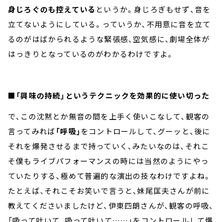
身じろぐのも控えている
というか。身じろぎもせず、音を
立てないようにしている。っていうか、不用意に音を立て
るのがはばかられるような緊張感、空気感に、劇場全体が
はっきりとなっているのがわかるわけですよ。
■「興味の持続」というテクニックを効果的に使い切った
で、この沈黙とか無音の間を上手く使いこなして、観客の
言ってみれば
「呼吸」
をコントロールして、グーッと、後に
それを爆発させるまで持っていく、みたいなのは、それこ
そ僕もライブパフォーマンスの時には当然のようにやっ
ていたりする、極めて普遍的な演出の技なわけですよね。
たとえば、それこそお笑いで言うと、妹尾匡夫さんが前に
教えてくださいましたけど、伊東四朗さんが、観客の呼吸、
「吸って吐いて、吸って吐いて……」をコントロールして爆