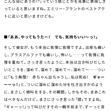
こんな目にあうの!?」っていう感じとかを見事に表現しき
っていると思いますね。エミリー・ブラントのベストアク
トに近いと思いますけども。
■「ああ、やってもうたー！ でも、気持ちいい～っ！」
そして彼女が、もう本当に我慢に我慢ですよ。出産も痛い
し、プラスアルファでも痛いし、怖いし……って我慢に我
慢を重ねて。さっき言ったように、本当は泣き叫びだした
いところを、溜めて、溜めて、溜めて～、溜めて～……つい
に「もう無理！ 赤ちゃん出ちゃうし、私は死ぬ！
ギャー
ーーッ！
」と、ついに溜めに溜めた分を吐き出すかのよう
に、まさしく絶叫をする、その瞬間。しかもその、まあこれ
はベタなんだけど。まさにさっき言った「間」ですよね。
「ギャーッ！」って叫びだすその一瞬手前まで、ずーっと音