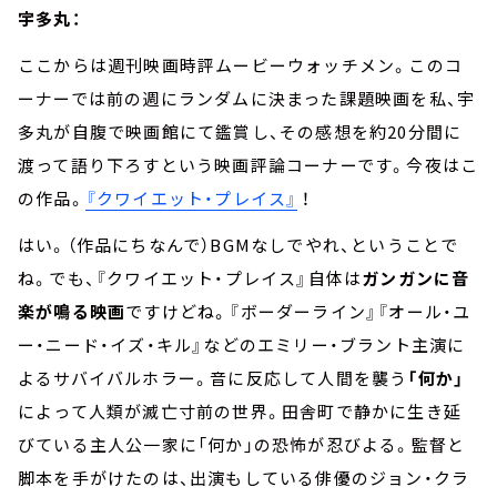
宇多丸：
ここからは週刊映画時評ムービーウォッチメン。このコ
ーナーでは前の週にランダムに決まった課題映画を私、宇
多丸が自腹で映画館にて鑑賞し、その感想を約20分間に
渡って語り下ろすという映画評論コーナーです。今夜はこ
の作品。
『クワイエット・プレイス』
！
はい。（作品にちなんで）BGMなしでやれ、ということで
ね。でも、『クワイエット・プレイス』自体は
ガンガンに音
楽が鳴る映画
ですけどね。『ボーダーライン』『オール・ユ
ー・ニード・イズ・キル』などのエミリー・ブラント主演に
よるサバイバルホラー。音に反応して人間を襲う
「何か」
によって人類が滅亡寸前の世界。田舎町で静かに生き延
びている主人公一家に「何か」の恐怖が忍びよる。監督と
脚本を手がけたのは、出演もしている俳優のジョン・クラ