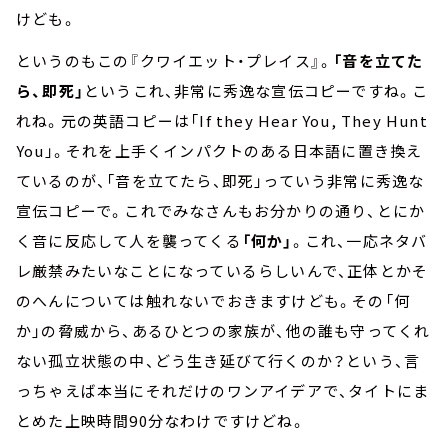
けども。
というのもこの『クワイエット・プレイス』。
「音を立てた
ら、即死」
というこれ、非常に秀逸な宣伝コピーですね。こ
れね。元の英語コピーは「If they Hear You, They Hunt
You」。それを上手くインパクトのある日本語に置き換え
ているのが、「音を立てたら、即死」っていう非常に秀逸な
宣伝コピーで。これでみなさんもお分かりの通り、とにか
く音に反応して人を襲ってくる
「何か」
。これ、一応ネタバ
レ厳禁みたいなことになっているらしいんで、正体とかそ
のへんについては触れないでおきますけども。その「何
か」の脅威から、あるひとつの家族が、他の誰も守ってくれ
ない孤立状態の中、どう生き延びて行くのか？という、言
っちゃえば本当にそれだけのワンアイデアで、タイトにま
とめた上映時間90分なわけですけどね。