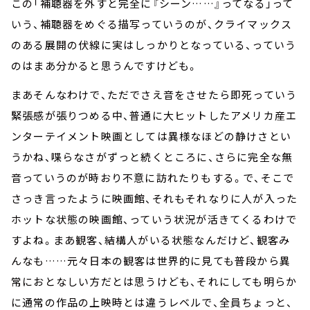
この「補聴器を外すと完全に『シーン……』ってなる」って
いう、補聴器をめぐる描写っていうのが、クライマックス
のある展開の伏線に実はしっかりとなっている、っていう
のはまあ分かると思うんですけども。
まあそんなわけで、ただでさえ音をさせたら即死っていう
緊張感が張りつめる中、普通に大ヒットしたアメリカ産エ
ンターテイメント映画としては異様なほどの静けさとい
うかね、喋らなさがずっと続くところに、さらに完全な無
音っていうのが時おり不意に訪れたりもする。で、そこで
さっき言ったように映画館、それもそれなりに人が入った
ホットな状態の映画館、っていう状況が活きてくるわけで
すよね。まあ観客、結構人がいる状態なんだけど、観客み
んなも……元々日本の観客は世界的に見ても普段から異
常におとなしい方だとは思うけども、それにしても明らか
に通常の作品の上映時とは違うレベルで、全員ちょっと、