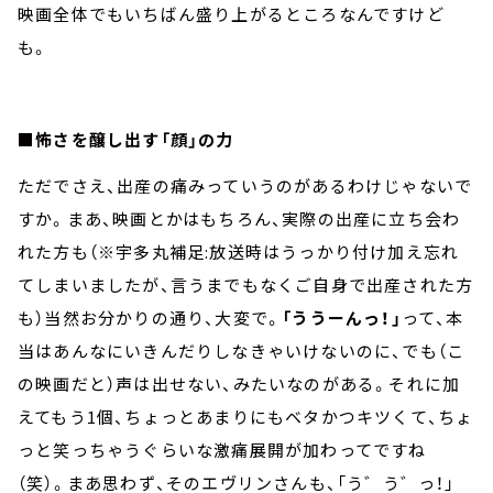
映画全体でもいちばん盛り上がるところなんですけど
も。
■怖さを醸し出す「顔」の力
ただでさえ、出産の痛みっていうのがあるわけじゃないで
すか。まあ、映画とかはもちろん、実際の出産に立ち会わ
れた方も（※宇多丸補足:放送時はうっかり付け加え忘れ
てしまいましたが、言うまでもなくご自身で出産された方
も）当然お分かりの通り、大変で。
「ううーんっ！」
って、本
当はあんなにいきんだりしなきゃいけないのに、でも（こ
の映画だと）声は出せない、みたいなのがある。それに加
えてもう1個、ちょっとあまりにもベタかつキツくて、ちょ
っと笑っちゃうぐらいな激痛展開が加わってですね
（笑）。まあ思わず、そのエヴリンさんも、「う゛う゛っ！」