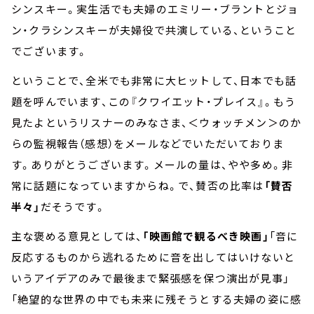
シンスキー。実生活でも夫婦のエミリー・ブラントとジョ
ン・クラシンスキーが夫婦役で共演している、ということ
でございます。
ということで、全米でも非常に大ヒットして、日本でも話
題を呼んでいます、この『クワイエット・プレイス』。もう
見たよというリスナーのみなさま、＜ウォッチメン＞のか
らの監視報告（感想）をメールなどでいただいておりま
す。ありがとうございます。メールの量は、やや多め。非
常に話題になっていますからね。で、賛否の比率は
「賛否
半々」
だそうです。
主な褒める意見としては、
「映画館で観るべき映画」
「音に
反応するものから逃れるために音を出してはいけないと
いうアイデアのみで最後まで緊張感を保つ演出が見事」
「絶望的な世界の中でも未来に残そうとする夫婦の姿に感