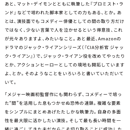
あと、マット・デイモンとともに執筆した『プロミスト・ラ
ンド』などで培われた脚本家としての力もある、とか。あ
とは、演技面でもコメディー俳優としての間の取り方だけ
ではなく、少ない言葉で人を泣かせるという得意技、これ
が元々ありますよ、みたいなこと。あと最近、Amazonの
ドラマのジャック・ライアンシリーズ（『CIA分析官 ジャッ
ク・ライアン』）で、ジャック・ライアン役を改めてやったり
とか、アクションヒーローとしての境地も開拓しています
よ、とか。そのようなことをいろいろと書いていただいて
いて。
「メジャー映画初監督作にも関わらず、コメディーで培っ
た“間”を活用した息もつかせぬ恐怖の連鎖。複雑な要素
をシンプルにまとめあげたたしかな執筆力。自身の多面
性を最大限に活かしたい演技。そして最も長い時間を一
緒に過ごしてきた夫だからこそ切り取ることに成功した