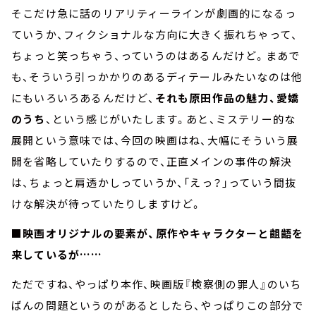
そこだけ急に話のリアリティーラインが劇画的になるっ
ていうか、フィクショナルな方向に大きく振れちゃって、
ちょっと笑っちゃう、っていうのはあるんだけど。まあで
も、そういう引っかかりのあるディテールみたいなのは他
にもいろいろあるんだけど、
それも原田作品の魅力、愛嬌
のうち
、という感じがいたします。あと、ミステリー的な
展開という意味では、今回の映画はね、大幅にそういう展
開を省略していたりするので、正直メインの事件の解決
は、ちょっと肩透かしっていうか、「えっ？」っていう間抜
けな解決が待っていたりしますけど。
■映画オリジナルの要素が、原作やキャラクターと齟齬を
来しているが……
ただですね、やっぱり本作、映画版『検察側の罪人』のいち
ばんの問題というのがあるとしたら、やっぱりこの部分で