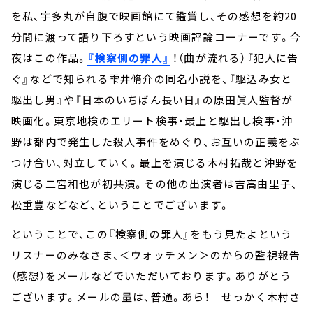
を私、宇多丸が自腹で映画館にて鑑賞し、その感想を約20
分間に渡って語り下ろすという映画評論コーナーです。今
夜はこの作品。
『検察側の罪人』
！（曲が流れる）『犯人に告
ぐ』などで知られる雫井脩介の同名小説を、『駆込み女と
駆出し男』や『日本のいちばん長い日』の原田眞人監督が
映画化。東京地検のエリート検事・最上と駆出し検事・沖
野は都内で発生した殺人事件をめぐり、お互いの正義をぶ
つけ合い、対立していく。最上を演じる木村拓哉と沖野を
演じる二宮和也が初共演。その他の出演者は吉高由里子、
松重豊などなど、ということでございます。
ということで、この『検察側の罪人』をもう見たよという
リスナーのみなさま、＜ウォッチメン＞のからの監視報告
（感想）をメールなどでいただいております。ありがとう
ございます。メールの量は、普通。あら！ せっかく木村さ