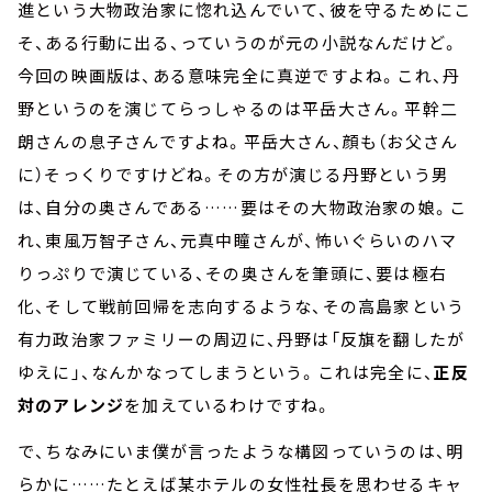
進という大物政治家に惚れ込んでいて、彼を守るためにこ
そ、ある行動に出る、っていうのが元の小説なんだけど。
今回の映画版は、ある意味完全に真逆ですよね。これ、丹
野というのを演じてらっしゃるのは平岳大さん。平幹二
朗さんの息子さんですよね。平岳大さん、顔も（お父さん
に）そっくりですけどね。その方が演じる丹野という男
は、自分の奥さんである……要はその大物政治家の娘。こ
れ、東風万智子さん、元真中瞳さんが、怖いぐらいのハマ
りっぷりで演じている、その奥さんを筆頭に、要は極右
化、そして戦前回帰を志向するような、その高島家という
有力政治家ファミリーの周辺に、丹野は「反旗を翻したが
ゆえに」、なんかなってしまうという。これは完全に、
正反
対のアレンジ
を加えているわけですね。
で、ちなみにいま僕が言ったような構図っていうのは、明
らかに……たとえば某ホテルの女性社長を思わせるキャ