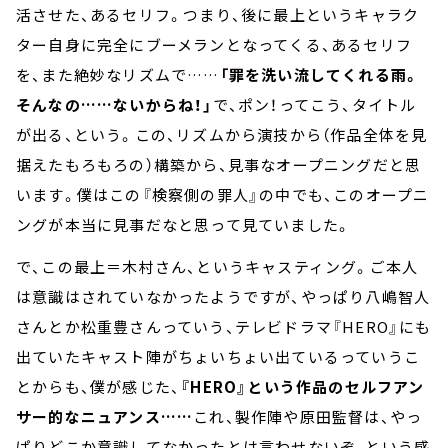
活させた、あるセリフ。つまり、後に最上というキャラク
ター自身に完全にブーメランとなってくる、あるセリフ
を、また絶妙なリズムで……
「罪を洗い流してくれる雨。
そんなの……ないからね！」
で、ポン！ってこう、タイトル
が出る、という。この、リズムから演技から（作品全体を見
据えたもろもろの）構築から、見事なオープニングだと思
います。僕はこの『検察側の罪人』の中でも、このオープニ
ングが本当に見事だなと思って見ていました。
で、この最上＝木村さん、というキャスティング。ご本人
は意識はされていなかったようですが、やっぱり八嶋智人
さんとか松重豊さんっていう、テレビドラマ『HERO』にも
出ていたキャスト陣がちょいちょい出ているっていうこ
とからも、僕が感じた、
『HERO』という作品のセルフアン
サー的なニュアンス……
これ、製作陣や原田監督は、やっ
ぱりどこか意識してなかったとは言わせないぞ、という感