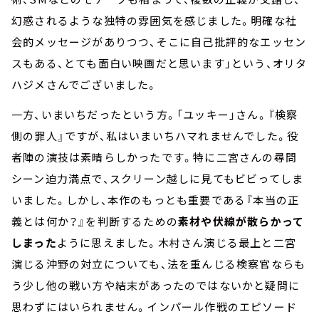
幻惑されるような独特の雰囲気を感じました。明確な社
会的メッセージがありつつ、そこに自己批評的なエッセン
スもある、とても面白い映画だと思います」という、オリタ
ハジメさんでございました。
一方、いまいちだったという方。「ユッキー」さん。『検察
側の罪人』ですが、私はいまいちハマれませんでした。役
者陣の演技は素晴らしかったです。特に二宮さんの尋問
シーン迫力満点で、スクリーン越しに見てもビビってしま
いました。しかし、本作のもっとも重要である『本当の正
義とは何か？』を判断するための
素材や伏線が散らかって
しまった
ように思えました。木村さん演じる最上と二宮
演じる沖野の対立についても、法を重んじる検察官ならも
う少し他の戦い方や結末があったのではないかと疑問に
思わずにはいられません。インパール作戦のエピソード