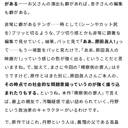
がある……
お父さんの演出も癖があれば、息子さんの編集
も癖がある。
非常に癖があるテンポ……時として（シーンやカット尻
を）ブツッと切るような、ブツ切り感とかも非常に顕著な
編集で見せていく。結果、パッと見て
「ああ、原田眞人！」
っ
て……もう一場面をパッと見たけで、「ああ、原田眞人の
映画だ！」っていう感じの色が強く出る、ということだと思
いますね。で、加えて、まさに今回の『検察側の罪人』はそ
うですけど、原作とはまた別に、原田眞人さんご本人の、
その時点での社会的な問題意識っていうのが強く盛り込
まれたりもする、
というね。本作『検察側の罪人』で言え
ば、最上の親友で、汚職疑惑で追い詰められていく、丹野
という政治家のキャラクターがいるわけです。
で、原作ではこれ、丹野という人は、義理の父である高島