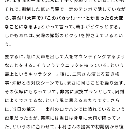
が、まず発声一発で非常に上手く表現できている。しかも
それで、抑制した低い言葉で一定のテンポで話していなが
ら、突然
「（大声で）『このバカッ！』……とか言ったら大変
なことになるよ」
とかって言って、若手がビクッとする。
しかもあれは、実際の撮影のビクッ！を押さえているとい
う。
要するに、急に大声を出して人をマウンティングするよう
なことをする。そういうテクニックを持っている、という
最上というキャラクター。後に、二宮さん演じる若き検
事・沖野との対決シーンでも、まさに同じことを繰り返す、
その伏線にもなっていて。非常に演技プランとして、周到
によくできてるな、という風に思えるあたりです。さら
に、当日の荒天……事前のロケハンでは晴れているという
設定だったのが、実際には当日は非常に大雨が降ってい
た、というのに合わせて、木村さんの提案で初期稿から復