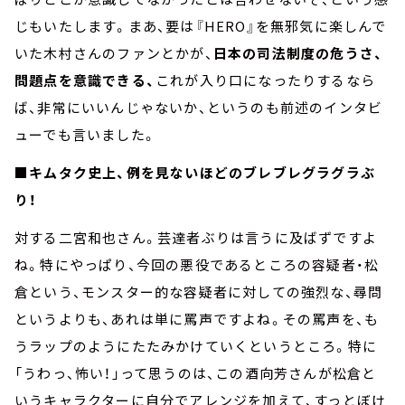
じもいたします。まあ、要は『HERO』を無邪気に楽しんで
いた木村さんのファンとかが、
日本の司法制度の危うさ、
問題点を意識できる、
これが入り口になったりするなら
ば、非常にいいんじゃないか、というのも前述のインタビ
ューでも言いました。
■キムタク史上、例を見ないほどのブレブレグラグラぶ
り！
対する二宮和也さん。芸達者ぶりは言うに及ばずですよ
ね。特にやっぱり、今回の悪役であるところの容疑者・松
倉という、モンスター的な容疑者に対しての強烈な、尋問
というよりも、あれは単に罵声ですよね。その罵声を、も
うラップのようにたたみかけていくというところ。特に
「うわっ、怖い！」って思うのは、この酒向芳さんが松倉と
いうキャラクターに自分でアレンジを加えて、すっとぼけ