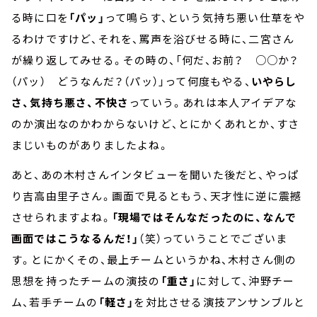
る時に口を
「パッ」
って鳴らす、という気持ち悪い仕草をや
るわけですけど、それを、罵声を浴びせる時に、二宮さん
が繰り返してみせる。その時の、「何だ、お前？ ○○か？
（パッ） どうなんだ？（パッ）」って何度もやる、
いやらし
さ、気持ち悪さ、不快さ
っていう。あれは本人アイデアな
のか演出なのかわからないけど、とにかくあれとか、すさ
まじいものがありましたよね。
あと、あの木村さんインタビューを聞いた後だと、やっぱ
り吉高由里子さん。画面で見るともう、天才性に逆に震撼
させられますよね。
「現場ではそんなだったのに、なんで
画面ではこうなるんだ！」
（笑）っていうことでございま
す。とにかくその、最上チームというかね、木村さん側の
思想を持ったチームの演技の
「重さ」
に対して、沖野チー
ム、若手チームの
「軽さ」
を対比させる演技アンサンブルと