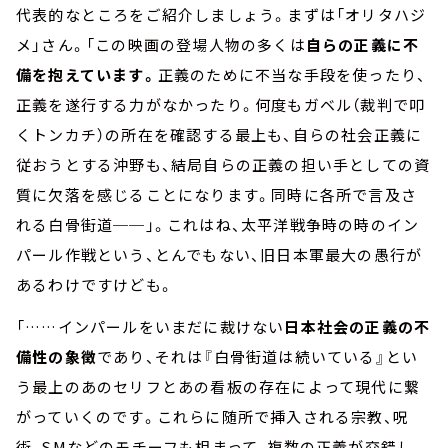
代表的なところをご紹介しましょう。まずは「オリタハジ
メ」さん。「この映画の登場人物の多くは
自らの正義に不
備を抱えています。
正義のために不当な手段を使ったり、
正義を遂行する力がなかったり。何度もガベル（裁判で叩
くトンカチ）の所在を確認する最上も、自らの社会正義に
従おうとする沖野も、結局自らの正義の担い手としての資
質に欠落を感じることになります。同時に各所で言及さ
れる白骨街道──」。これはね、太平洋戦争時の時のイン
パール作戦という、とんでもない、旧日本軍最大の愚行が
あるわけですけども。
「……インパールをいまだに裁けない
日本社会の正義の不
備性の象徴
であり、それは『白骨街道は続いている』とい
う最上のあのセリフとあの看板の存在によって現代に繋
がっていくのです。これらに随所で挿入される宗教、呪
術、SMなどのモチーフも相まって、複数の正義が交錯し、