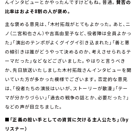
んインタビューとかやったんですけどもね。普通。
賛否の
比率はおよそ8割の人が褒め。
主な褒める意見は、「木村拓哉がとてもよかった。あと、ニ
ノ（二宮和也さん）や吉高由里子など、役者陣は全員よかっ
た」「演出のテンポがよくグイグイ引き込まれた」「善と悪
の線引きは誰がどうやって決めるのか、考えさせられるテ
ーマだった」などなどございました。やはりと言うべき
か、先日放送いたしました木村拓哉さんインタビューを聞
いていた方が多かった模様でございます。否定的な意見
は、「役者たちの演技はいいが、ストーリーが散漫」「テー
マが分かりづらい」「過去の戦争の話とか、必要だった？」
などの声が目立ちました。
■「正義の担い手としての資質に欠ける主人公たち」（by
リスナー）