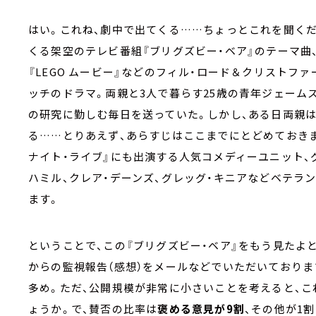
はい。これね、劇中で出てくる……ちょっとこれを聞く
くる架空のテレビ番組『ブリグズビー・ベア』のテーマ曲
『LEGO ムービー』などのフィル・ロード＆クリストフ
ッチのドラマ。両親と3人で暮らす25歳の青年ジェーム
の研究に勤しむ毎日を送っていた。しかし、ある日両親
る……とりあえず、あらすじはここまでにとどめておきま
ナイト・ライブ』にも出演する人気コメディーユニット、
ハミル、クレア・デーンズ、グレッグ・キニアなどベテラ
ます。
ということで、この『ブリグズビー・ベア』をもう見たよ
からの監視報告（感想）をメールなどでいただいておりま
多め。ただ、公開規模が非常に小さいことを考えると、
ょうか。で、賛否の比率は
褒める意見が9割
、その他が1