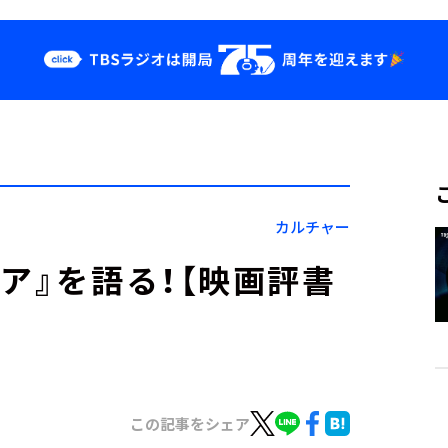
クス
イベント・グッ
ズ
st
YouTube
せ
会社情報
カルチャー
ア』を語る！【映画評書
】
この記事をシェア