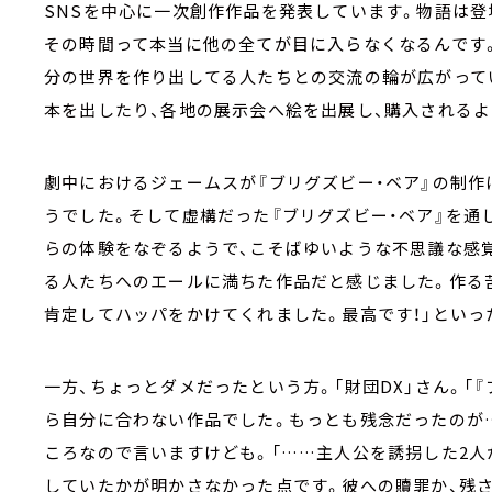
SNSを中心に一次創作作品を発表しています。物語は登
その時間って本当に他の全てが目に入らなくなるんです
分の世界を作り出してる人たちとの交流の輪が広がって
本を出したり、各地の展示会へ絵を出展し、購入される
劇中におけるジェームスが『ブリグズビー・ベア』の制作
うでした。そして虚構だった『ブリグズビー・ベア』を
らの体験をなぞるようで、こそばゆいような不思議な感覚
る人たちへのエールに満ちた作品だと感じました。作る
肯定してハッパをかけてくれました。最高です！」といっ
一方、ちょっとダメだったという方。「財団DX」さん。「
ら自分に合わない作品でした。もっとも残念だったのが
ころなので言いますけども。「……主人公を誘拐した2人
していたかが明かさなかった点です。彼への贖罪か、残