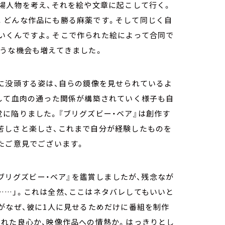
場人物を考え、それを絵や文章に起こして行く。
。どんな作品にも勝る麻薬です。そして同じく自
いくんですよ。そこで作られた絵によって合同で
ような機会も増えてきました。
に没頭する姿は、自らの鏡像を見せられているよ
通して血肉の通った関係が構築されていく様子も自
に陥りました。『ブリグズビー・ベア』は創作す
苦しさと楽しさ、これまで自分が経験したものを
たご意見でございます。
『ブリグズビー・ベア』を鑑賞しましたが、残念なが
……」。これは全然、ここはネタバレしてもいいと
がなぜ、彼に1人に見せるためだけに番組を制作
された良心か、映像作品への情熱か。はっきりとし