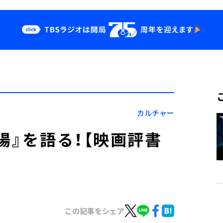
クス
イベント・グッ
ズ
st
YouTube
せ
会社情報
カルチャー
陽』を語る！【映画評書
】
この記事をシェア