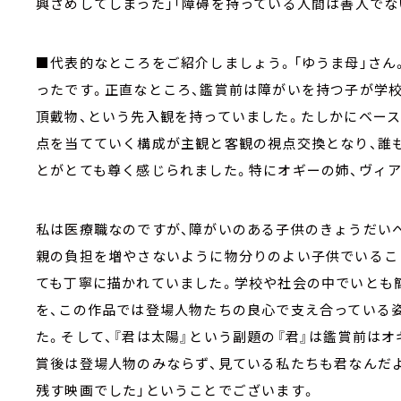
興ざめしてしまった」「障碍を持っている人間は善人でな
■代表的なところをご紹介しましょう。「ゆうま母」さん
ったです。正直なところ、鑑賞前は障がいを持つ子が学
頂戴物、という先入観を持っていました。たしかにベー
点を当てていく構成が主観と客観の視点交換となり、誰
とがとても尊く感じられました。特にオギーの姉、ヴィア
私は医療職なのですが、障がいのある子供のきょうだい
親の負担を増やさないように物分りのよい子供でいるこ
ても丁寧に描かれていました。学校や社会の中でいとも
を、この作品では登場人物たちの良心で支え合っている
た。そして、『君は太陽』という副題の『君』は鑑賞前は
賞後は登場人物のみならず、見ている私たちも君なんだ
残す映画でした」ということでございます。