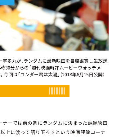
ー宇多丸が、ランダムに最新映画を自腹鑑賞し生放送
18時30分からの「週刊映画時評ムービーウォッチメ
。今回は「
ワンダー君は太陽
」（2018年6月15日公開）
ーナーでは前の週にランダムに決まった課題映画
分以上に渡って語り下ろすという映画評論コーナ