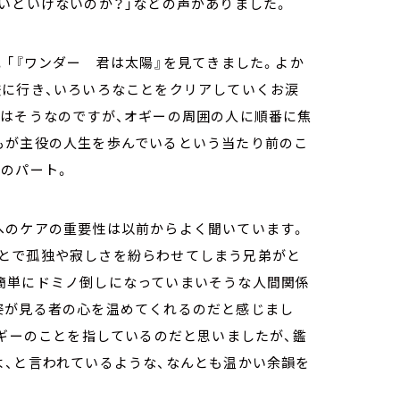
いといけないのか？」などの声がありました。
。「『ワンダー 君は太陽』を見てきました。よか
校に行き、いろいろなことをクリアしていくお涙
スはそうなのですが、オギーの周囲の人に順番に焦
もが主役の人生を歩んでいるという当たり前のこ
のパート。
へのケアの重要性は以前からよく聞いています。
とで孤独や寂しさを紛らわせてしまう兄弟がと
簡単にドミノ倒しになっていまいそうな人間関係
姿が見る者の心を温めてくれるのだと感じまし
オギーのことを指しているのだと思いましたが、鑑
よ、と言われているような、なんとも温かい余韻を