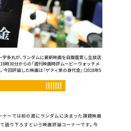
ー宇多丸が、ランダムに最新映画を自腹鑑賞し生放送
曜18時30分からの「週刊映画時評ムービーウォッチメ
す。今回評論した映画は
『ゲティ家の身代金』
（2018年5
ーナーでは前の週にランダムに決まった課題映画
って語り下ろすという映画評論コーナーです。今