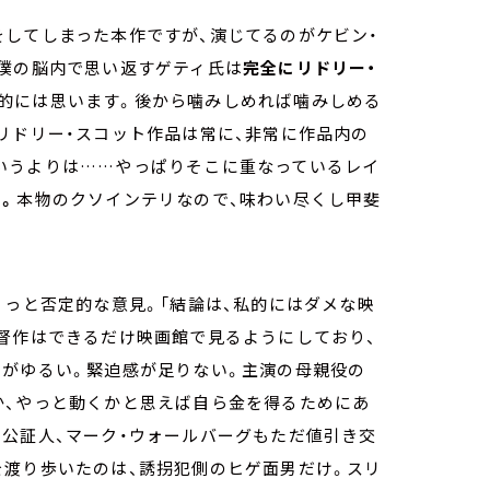
をしてしまった本作ですが、演じてるのがケビン・
、僕の脳内で思い返すゲティ氏は
完全にリドリー・
的には思います。後から噛みしめれば噛みしめる
リドリー・スコット作品は常に、非常に作品内の
いうよりは……やっぱりそこに重なっているレイ
。
本物のクソインテリなので、味わい尽くし甲斐
ょっと否定的な意見。「結論は、私的にはダメな映
督作はできるだけ映画館で見るようにしており、
もがゆるい。緊迫感が足りない。主演の母親役の
か、やっと動くかと思えば自ら金を得るためにあ
公証人、マーク・ウォールバーグもただ値引き交
を渡り歩いたのは、誘拐犯側のヒゲ面男だけ。スリ