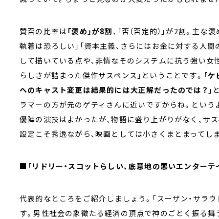
賛否の比率は
「褒め」が8割
、「否（否定的）」が2割。主
執着は恐ろしい」「資本主義、さらにはお金に対する人間
して描いている点や、非情なそのシステムに抗う強い女
らしさが詰まった傑作サスペンス」ということです。
「ケ
へのキャスト変更は結果的には大正解だったのでは？」
ラマーの方が元のゲティさんに近いですからね。という
優陣の演技はよかったが、物語に盛り上がりがなく、サス
設定こそ秀逸ながら、映画としては小さくまとまってし
■「リドリー・スコットらしい、底意地の悪いエンターテイ
代表的なところをご紹介しましょう。「スーザン・サラウド
す。男性社会の象徴たる経済の頂点で神のごとく振る舞