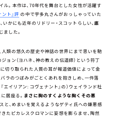
ル。本作は、70年代を舞台とした女性が活躍す
ナント』評
の中で宇多丸さんがおっしゃっていた
、いかにも近年のリドリー・スコットらしい、
底
じました。
、人類の悠久の歴史や神話の世界にまで思いを馳
ジョン（ヨハネ、神の教えの伝道師）という符丁
めに切り取られた人質の耳が報道価値によって金
のバラのつぼみがごとくあれを抱きしめ、一件落
『エイリアン: コヴェナント』の）ウェイランド社
こに居座る。
まさに胸のすくような胸くその悪
パスと、めまいを覚えるようなゲティ氏への嫌悪感
できたピカレスクロマンに妄想を膨らませ、陶然