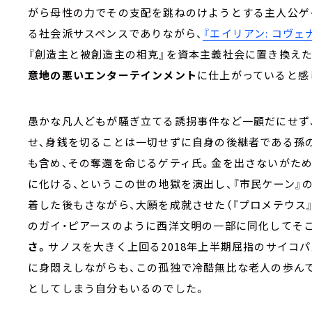
がら母性の力でその支配を跳ねのけようとする主人公ゲイ
る社会派サスペンスでありながら、
『エイリアン: コヴェ
『創造主と被創造主の相克』を資本主義社会に置き換えた
意地の悪いエンターテインメント
に仕上がっていると感
愚かな凡人どもが騒ぎ立てる誘拐事件など一顧だにせず
せ、身銭を切ることは一切せずに自身の後継者である孫の
も含め、その奪還を命じるゲティ氏。金を出さないがた
に化ける、というこの世の地獄を演出し、『市民ケーン』
着した後もさながら、大願を成就させた（『プロメテウス』
のガイ・ピアースのように西洋文明の一部に同化してそ
さ。
サノスを大きく上回る2018年上半期屈指のサイコ
に身悶えしながらも、この孤独で冷酷無比な老人の歩ん
としてしまう自分もいるのでした。