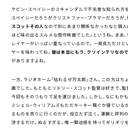
ケビン・スペイシーのスキャンダルで不名誉な知られ方
スペイシーだろうがクリストファー・プラマーだろうが
スコットその人
なので別にあまり関係なかったなと個人
ほど味の出るスルメな傑作映画でした」というね。まあ、
レイヤーがいっぱい重なっているので。一発見ただけと
ヤーを味わってね。
彼は本当にもう、クソインテリなので
がありますよね。
一方、ラジオネーム「枯れるぜ万太郎」さん。この方はち
画でした。もともとリドリー・スコット監督は好きで、監
今回もそのつもりで足を運びました。しかし、なにもか
ミシェル・ウィリアムズもただキーキー騒ぐか寝ている
るものを売りに行くのだが、役立たず泣く。凄腕と評判の
渉するだけ。ぬるすぎる。唯一緊迫感を持ってギリギリ