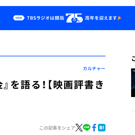
クス
イベント・グッ
ズ
st
YouTube
せ
会社情報
カルチャー
金』を語る！【映画評書き
この記事をシェア