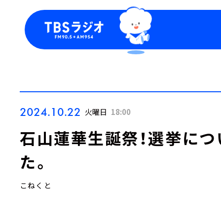
今日の番組表
トピッ
週間番組表
TBS
Podca
お知ら
2024.10.22
火曜日
18:00
石山蓮華生誕祭！選挙につ
た。
こねくと