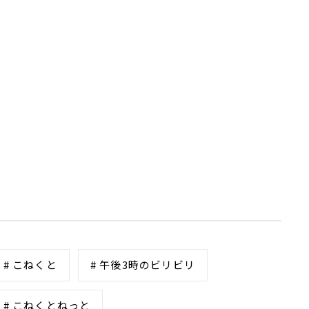
# こねくと
# 午後3時のビリビリ
# こねくとねっと