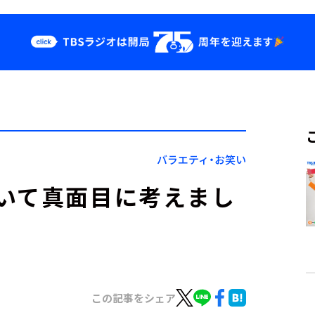
クス
イベント・グッ
ズ
st
YouTube
せ
会社情報
バラエティ・お笑い
いて真面目に考えまし
この記事をシェア