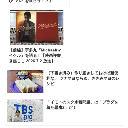
び“アレ”を喰らう！？」
【前編】宇多丸『Michael/マ
イケル』を語る！【映画評書
き起こし 2026.7.2 放送】
（下書き済み）作り置きしておけば超便
利な、 ツナマヨならぬ、ささみマヨのレ
シピ
「イモトのスク水着問題」は「プラダを
着た悪魔2」だ！