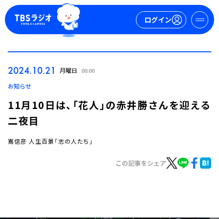
ログイン
マイページ
2024.10.21
月曜日
00:00
新規会員登録
ログイン
お知らせ
11月10日は、「花人」の赤井勝さんを迎える
二夜目
嶌信彦 人生百景「志の人たち」
この記事をシェア
今日の番組表
週間番組表
トピックス
TBS Podcast