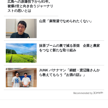
広島への原爆投下から81年。
被爆2世と向き合うジャーナリ
ストの思いとは
山里「麻辣湯でなめられたくない」
抹茶ブームの裏で減る茶畑 企業と農家
をつなぐ新たな取り組み
JUNK バナナマン「錦鯉・渡辺隆さんか
ら教えてもらう『お酒の話』」
Recommended by