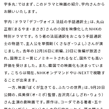
宇多丸：ではまず、このドラマと映画の紹介、宇内さんから
お願いいたします。
宇内 ：ドラマ『デフ・ヴォイス 法廷の手話通訳士』は、丸山
正樹（まるやま・まさき）さんの小説を映像化したNHKの
特別ドラマです。ろう者の法廷通訳をおこなう手話通訳
士の物語で、主人公を草彅剛（くさなぎ・つよし）さんが演
じました。去年の12月16日に前編、23日に後編が放送さ
れ、国際エミー賞にノミネートされるなど、国外でも高い
評価を受けました。また、韓国での映画化も決まっていま
す。こちらは現在、NHKオンデマンドやU-NEXTで視聴す
ることが出来ます。
一方、映画『ぼくが生きてる、ふたつの世界』は、9月20日
公開の、呉美保（オ・ミポ）監督、吉沢亮（よしざわ・りょう）
さん主演の劇映画です。原作は、コーダである著者・五十