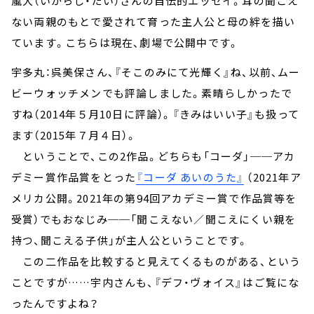
嵐大（いがらし・だい）さんの自伝的エッセイ。耳の聞こえ
ない両親のもとで愛されて育った主人公と母の絆を描い
ています。こちらは現在、劇場で公開中です。
宇多丸：呉美保さん、『そこのみにて光輝く』ね、以前、ムー
ビーウォッチメンでも評論しました。素晴らしかったで
すね（2014年５月10日に評論）。『きみはいい子』も扱って
ます（2015年７月４日）。
ということで、この2作品。どちらも「コーダ」──アカ
デミー賞作品賞をとった
『コーダ あいのうた』
（2021年ア
メリカ公開。2021年の第94回アカデミー賞で作品賞等を
受賞）でもおなじみ──「聞こえない／聞こえにくい親を
持つ、聞こえる子供」が主人公ということです。
この二作品を比較すると見えてくるものがある、という
ことですが……宇内さんも、『デフ・ヴォイス』はご覧にな
ったんですよね？