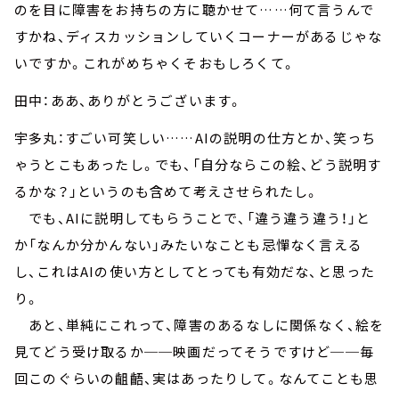
のを目に障害をお持ちの方に聴かせて……何て言うんで
すかね、ディスカッションしていくコーナーがあるじゃな
いですか。これがめちゃくそおもしろくて。
田中：ああ、ありがとうございます。
宇多丸：すごい可笑しい……AIの説明の仕方とか、笑っち
ゃうとこもあったし。でも、「自分ならこの絵、どう説明す
るかな？」というのも含めて考えさせられたし。
でも、AIに説明してもらうことで、「違う違う違う！」と
か「なんか分かんない」みたいなことも忌憚なく言える
し、これはAIの使い方としてとっても有効だな、と思った
り。
あと、単純にこれって、障害のあるなしに関係なく、絵を
見てどう受け取るか──映画だってそうですけど──毎
回このぐらいの齟齬、実はあったりして。なんてことも思