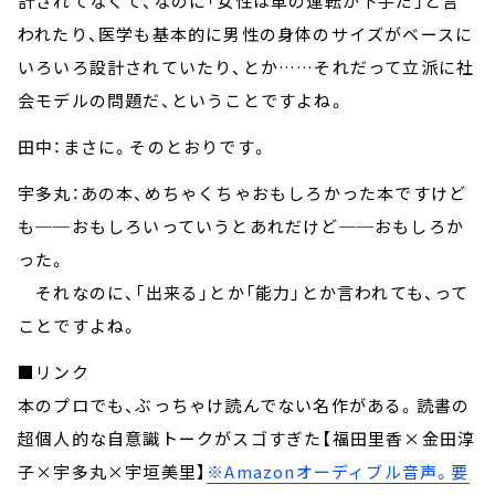
計されてなくて、なのに「女性は車の運転が下手だ」と言
われたり、医学も基本的に男性の身体のサイズがベースに
いろいろ設計されていたり、とか……それだって立派に社
会モデルの問題だ、ということですよね。
田中：まさに。そのとおりです。
宇多丸：あの本、めちゃくちゃおもしろかった本ですけど
も──おもしろいっていうとあれだけど──おもしろか
った。
それなのに、「出来る」とか「能力」とか言われても、って
ことですよね。
■リンク
本のプロでも、ぶっちゃけ読んでない名作がある。読書の
超個人的な自意識トークがスゴすぎた【福田里香×金田淳
子×宇多丸×宇垣美里】
※Amazonオーディブル音声。要