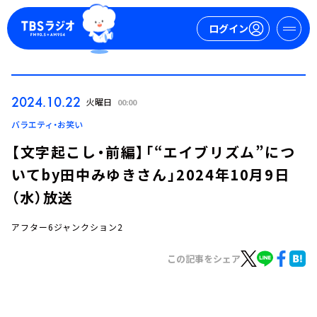
ログイン
マイページ
2024.10.22
火曜日
00:00
新規会員登録
ログイン
バラエティ・お笑い
【文字起こし・前編】「“エイブリズム”につ
いてby田中みゆきさん」2024年10月9日
（水）放送
アフター6ジャンクション2
今日の番組表
この記事をシェア
週間番組表
トピックス
TBS Podcast