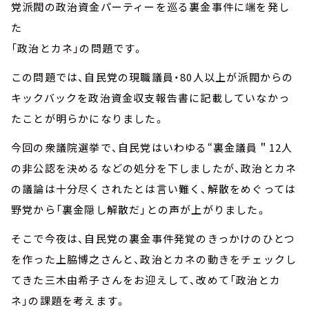
党派閥の政治資金パーティーを巡る裏金事件に端を発し
た
「政治とカネ」の問題です。
この問題では、自民党の現職議員・80人以上が派閥からの
キックバックを政治資金収支報告書に記載していなかっ
たことが明らかになりました。
今回の衆議院選挙で、自民党はいわゆる“裏金議員＂12人
の非公認を決めるなどの処分を下しましたが、政治とカネ
の議論は十分尽くされたとは言い難く、解散をめぐっては
野党から「裏金隠し解散だ」との声が上がりました。
そこで今夜は、自民党の裏金事件発覚のきっかけのひとつ
を作った上脇博之さんと、政治とカネの動きをチェックし
てきた三木由希子さんをお迎えして、改めて「政治とカ
ネ」の課題を考えます。