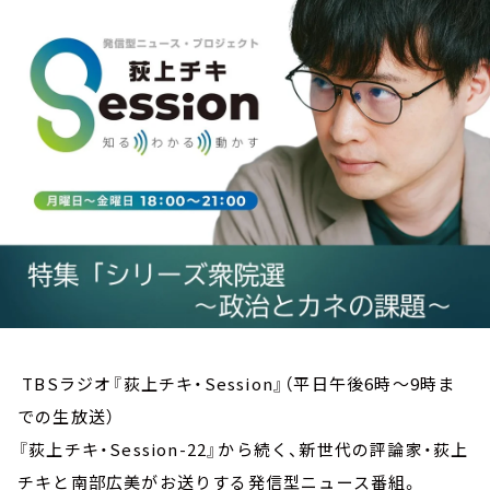
お知らせ
イベント・グッズ
YouTube
会社情報
TBSラジオ『荻上チキ・Session』（平日午後6時～9時ま
での生放送）
『荻上チキ・Session-22』から続く、新世代の評論家・荻上
チキと南部広美がお送りする発信型ニュース番組。