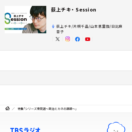
荻上チキ・ Session
荻上チキ/片桐千晶/山本恵里伽/日比麻
音子
特集「シリーズ衆院選～政治とカネの課題～」