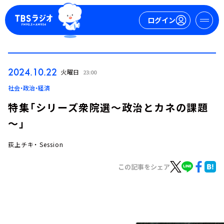
ログイン
マイページ
2024.10.22
火曜日
23:00
新規会員登録
ログイン
社会・政治・経済
特集「シリーズ衆院選～政治とカネの課題
～」
荻上チキ・ Session
この記事をシェア
今日の番組表
週間番組表
トピックス
TBS Podcast