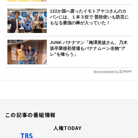
122か国へ渡ったイモトアヤコさんのカ
バンには、１本３役で 普段使いも防災に
もなる最強の棒が入っていた！
JUNK バナナマン「梅澤美波さん、乃木
坂卒業後初登場もバナナムーン名物“ア
レ”を喰らう」
Recommended by
この記事の番組情報
人権TODAY