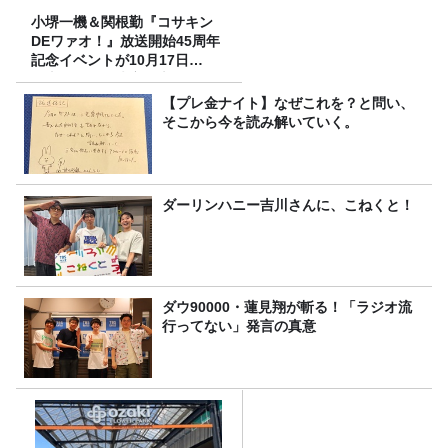
小堺一機＆関根勤『コサキン
DEワァオ！』放送開始45周年
記念イベントが10月17日
（土）に開催決定！本日より
FC先行受付スタート！
【プレ金ナイト】なぜこれを？と問い、
そこから今を読み解いていく。
ダーリンハニー吉川さんに、こねくと！
ダウ90000・蓮見翔が斬る！「ラジオ流
行ってない」発言の真意