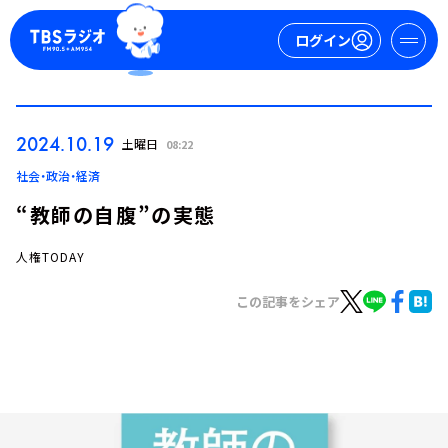
ログイン
マイページ
2024.10.19
土曜日
08:22
新規会員登録
ログイン
社会・政治・経済
“教師の自腹”の実態
人権TODAY
この記事をシェア
今日の番組表
週間番組表
トピックス
TBS Podcast