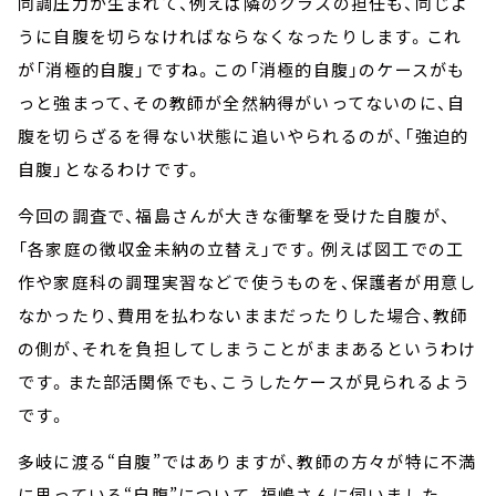
同調圧力が生まれて、例えば隣のクラスの担任も、同じよ
うに自腹を切らなければならなくなったりします。これ
が「消極的自腹」ですね。この「消極的自腹」のケースがも
っと強まって、その教師が全然納得がいってないのに、自
腹を切らざるを得ない状態に追いやられるのが、「強迫的
自腹」となるわけです。
今回の調査で、福島さんが大きな衝撃を受けた自腹が、
「各家庭の徴収金未納の立替え」です。例えば図工での工
作や家庭科の調理実習などで使うものを、保護者が用意し
なかったり、費用を払わないままだったりした場合、教師
の側が、それを負担してしまうことがままあるというわけ
です。また部活関係でも、こうしたケースが見られるよう
です。
多岐に渡る“自腹”ではありますが、教師の方々が特に不満
に思っている“自腹”について、福嶋さんに伺いました。