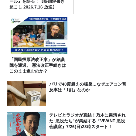
ール』を語る！【映画評書き
起こし 2026.7.16 放送】
「国民投票法改正案」が衆議
院を通過。 憲法改正手続きは
このまま進むのか？
パリで40度超えの猛暑…なぜエアコン普
及率は「1割」なのか
テレビとラジオが直結！乃木に粛清され
た“悪役たち”が集結する『VIVANT 悪役
会議室』7/26(日)23時スタート！