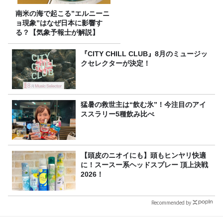
南米の海で起こる”エルニーニ
ョ現象”はなぜ日本に影響す
る？【気象予報士が解説】
『CITY CHILL CLUB』8月のミュージッ
クセレクターが決定！
猛暑の救世主は“飲む氷”！今注目のアイ
ススラリー5種飲み比べ
【頭皮のニオイにも】頭もヒンヤリ快適
に！スースー系ヘッドスプレー 頂上決戦
2026！
Recommended by