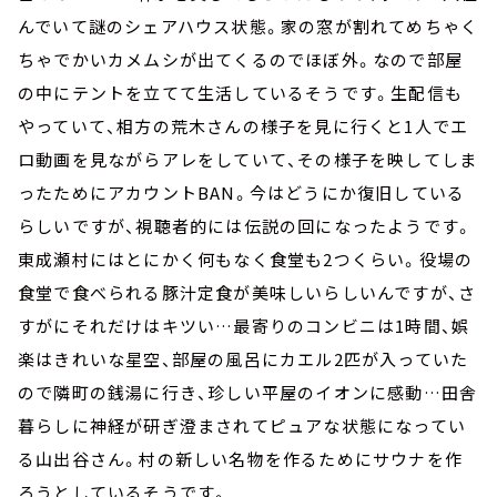
んでいて謎のシェアハウス状態。家の窓が割れてめちゃく
ちゃでかいカメムシが出てくるのでほぼ外。なので部屋
の中にテントを立てて生活しているそうです。生配信も
やっていて、相方の荒木さんの様子を見に行くと1人でエ
ロ動画を見ながらアレをしていて、その様子を映してしま
ったためにアカウントBAN。今はどうにか復旧している
らしいですが、視聴者的には伝説の回になったようです。
東成瀬村にはとにかく何もなく食堂も2つくらい。役場の
食堂で食べられる豚汁定食が美味しいらしいんですが、さ
すがにそれだけはキツい…最寄りのコンビニは1時間、娯
楽はきれいな星空、部屋の風呂にカエル2匹が入っていた
ので隣町の銭湯に行き、珍しい平屋のイオンに感動…田舎
暮らしに神経が研ぎ澄まされてピュアな状態になってい
る山出谷さん。村の新しい名物を作るためにサウナを作
ろうとしているそうです。