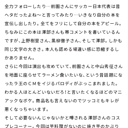
全力フォローしたり…前園さんにサッカー日本代表は昔
ヘタだったよね～と言ってみたり…いきなり自分の本を
宣伝し出したり。全てをフリにして自分の本をアピール。
ちなみにこの本は澤部さんも帯コメントを書いているん
ですが、上野樹里さん、黒柳徹子さん、そして澤部。しかも
同じ文字の大きさ。本人も認める場違い感に恐縮するし
かありません。
さらに今回は演出も攻めていて、前園さんと中山秀征さん
を地面に座らせてラーメン食いたいな、という昔話題にな
ったラ王のＣＭをイジるパロディがぶっこまれました。
わかる人ほとんどいないだろ！と言いたくなるほどのマニ
アックなボケ。商品名も言えないのでツッコミもキレが
悪くなっちゃいます。
そして必要ないんじゃないかと噂される澤部さんのコス
プレコーナー。今回は芋料理がないのに焼き芋のかぶり