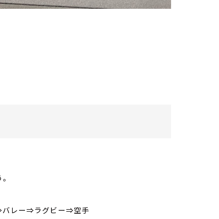
う。
⇒バレー⇒ラグビー⇒空手