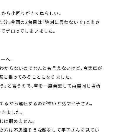
くから小回りがきく車らしい。
た分、今回の2台目は「絶対に言わないで」と奥さ
ってゲロってしまいました。
ラーへ。
はわからないのでなんとも言えないけど、今実車が
際に乗ってみることになりました。
う」と言うので、車を一度発進して再度同じ場所
ってるから運転するのが怖いと話す平子さん。
できました。
じは掴めません。
当の方は不思議そうな顔をして平子さんを見てい