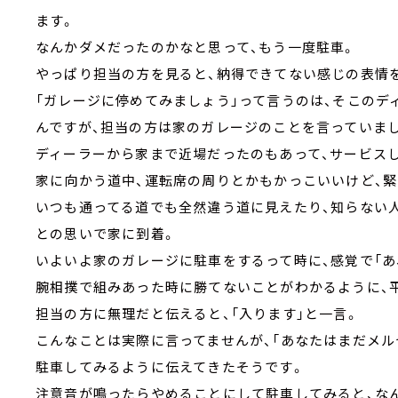
ます。
なんかダメだったのかなと思って、もう一度駐車。
やっぱり担当の方を見ると、納得できてない感じの表情
「ガレージに停めてみましょう」って言うのは、そこの
んですが、担当の方は家のガレージのことを言っていま
ディーラーから家まで近場だったのもあって、サービス
家に向かう道中、運転席の周りとかもかっこいいけど、
いつも通ってる道でも全然違う道に見えたり、知らない
との思いで家に到着。
いよいよ家のガレージに駐車をするって時に、感覚で「あ
腕相撲で組みあった時に勝てないことがわかるように、
担当の方に無理だと伝えると、「入ります」と一言。
こんなことは実際に言ってませんが、「あなたはまだメル
駐車してみるように伝えてきたそうです。
注意音が鳴ったらやめることにして駐車してみると、な