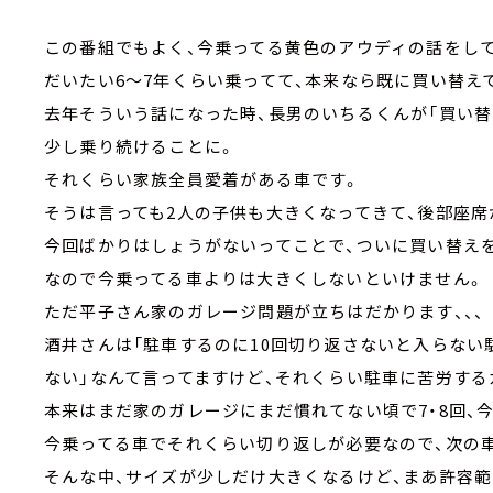
この番組でもよく、今乗ってる黄色のアウディの話をし
だいたい6～7年くらい乗ってて、本来なら既に買い替え
去年そういう話になった時、長男のいちるくんが「買い
少し乗り続けることに。
それくらい家族全員愛着がある車です。
そうは言っても2人の子供も大きくなってきて、後部座席
今回ばかりはしょうがないってことで、ついに買い替え
なので今乗ってる車よりは大きくしないといけません。
ただ平子さん家のガレージ問題が立ちはだかります、、、
酒井さんは「駐車するのに10回切り返さないと入らない
ない」なんて言ってますけど、それくらい駐車に苦労する
本来はまだ家のガレージにまだ慣れてない頃で7・8回、今
今乗ってる車でそれくらい切り返しが必要なので、次の
そんな中、サイズが少しだけ大きくなるけど、まあ許容