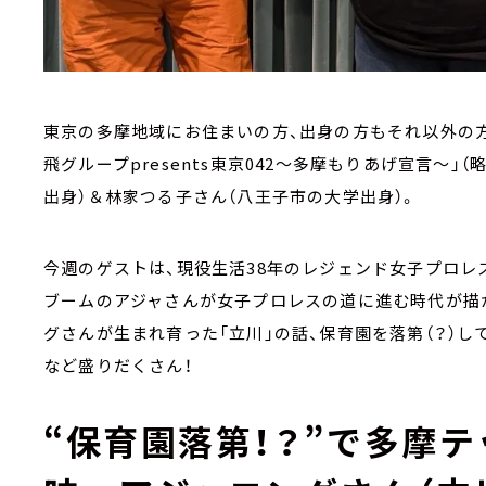
東京の多摩地域にお住まいの方、出身の方もそれ以外の
飛グループpresents東京042～多摩もりあげ宣言～」
出身）＆林家つる子さん（八王子市の大学出身）。
今週のゲストは、現役生活38年のレジェンド女子プロレ
ブームのアジャさんが女子プロレスの道に進む時代が描か
グさんが生まれ育った「立川」の話、保育園を落第（？）し
など盛りだくさん！
“保育園落第！？”で多摩