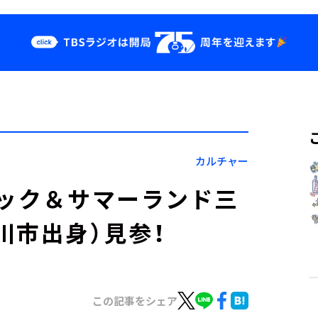
クス
イベント・グッ
ズ
st
YouTube
せ
会社情報
カルチャー
テック＆サマーランド三
川市出身）見参！
この記事をシェア