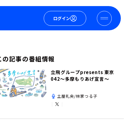
ログイン
この記事の番組情報
立飛グループpresents 東京
042～多摩もりあげ宣言～
土屋礼央/林家つる子