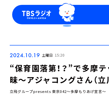
今日の番組表
トピッ
週間番組表
TBS
Podca
お知ら
2024.10.19
土曜日
15:20
“保育園落第！？”で多摩
昧～アジャコングさん（立
立飛グループpresents 東京042～多摩もりあげ宣言～