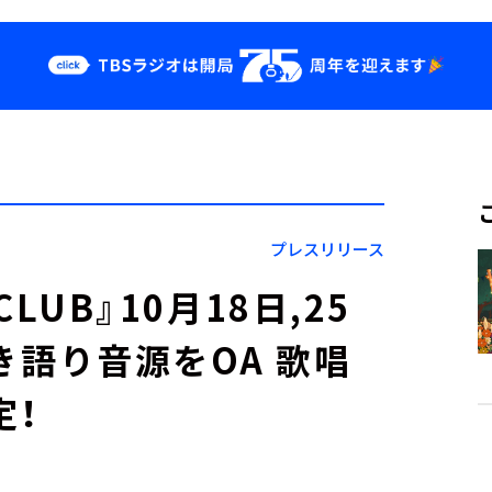
クス
イベント・グッ
ズ
st
YouTube
せ
会社情報
プレスリリース
 CLUB』10月18日,25
弾き語り音源をOA 歌唱
定！