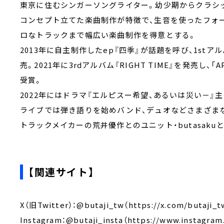
東京に住むシンガーソングライター。幼少期からクラシ
コンセプト立てた楽曲制作が特徴で、生音を使ったフォ
ロなトラックまで幅広い楽曲制作を得意とする。
2013年に自主制作したep『四季』が話題を呼び、1stア
売。2021年に3rdアルバム『RIGHT TIME』を発売し、「APPL
受賞。
2022年にはドラマ『エルピスー希望、あるいは災い－』主題
ライブでは弾き語りを始めバンド、デュオなどさまざま
トラックメイカーの荒井優作とのユニット・butasaku
【関連サイト】
X（旧Twitter）：@butaji_tw（https://x.com/butaji_t
Instagram：@butaji_insta（https://www.instagram.