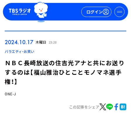
ログイン
マイページ
2024.10.17
木曜日
23:28
新規会員登録
ログイン
バラエティ・お笑い
ＮＢＣ長崎放送の住吉光アナと共にお送り
するのは【福山雅治ひとことモノマネ選手
権！】
ONE-J
今日の番組表
この記事をシェア
週間番組表
トピックス
TBS Podcast