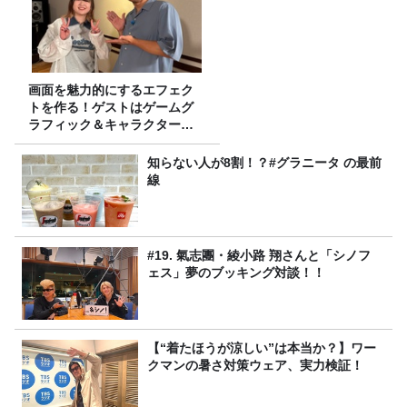
画面を魅力的にするエフェク
トを作る！ゲストはゲームグ
ラフィック＆キャラクター専
攻の遠藤里桜さん！
知らない人が8割！？#グラニータ の最前
線
#19. 氣志團・綾小路 翔さんと「シノフ
ェス」夢のブッキング対談！！
【“着たほうが涼しい”は本当か？】ワー
クマンの暑さ対策ウェア、実力検証！