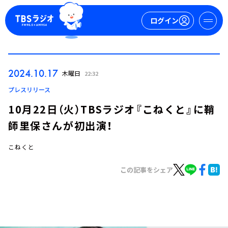
ログイン
マイページ
2024.10.17
木曜日
22:32
新規会員登録
ログイン
プレスリリース
10月22日（火）TBSラジオ『こねくと』に鞘
師里保さんが初出演！
こねくと
この記事をシェア
今日の番組表
週間番組表
トピックス
TBS Podcast