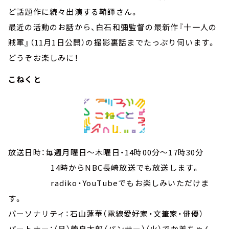
ど話題作に続々出演する鞘師さん。
最近の活動のお話から、白石和彌監督の最新作『十一人の
賊軍』（11月1日公開）の撮影裏話までたっぷり伺います。
どうぞお楽しみに！
こねくと
放送日時：毎週月曜日～木曜日・14時00分～17時30分
14時からNBC長崎放送でも放送します。
radiko・YouTubeでもお楽しみいただけま
す。
パーソナリティ：石山蓮華（電線愛好家・文筆家・俳優）
パートナー：（月）菅良太郎（パンサー）（火）でか美ちゃん