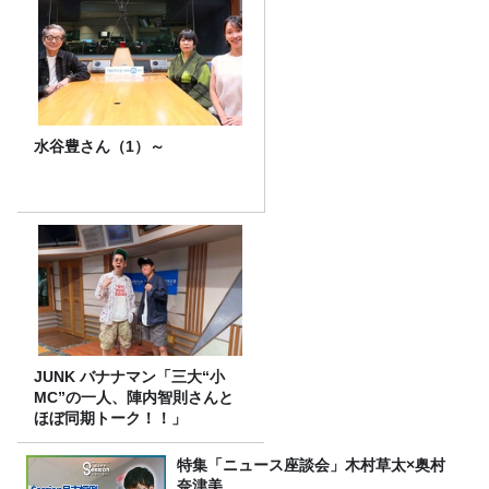
水谷豊さん（1）～
JUNK バナナマン「三大“小
MC”の一人、陣内智則さんと
ほぼ同期トーク！！」
特集「ニュース座談会」木村草太×奥村
奈津美