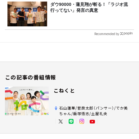
ダウ90000・蓮見翔が斬る！「ラジオ流
行ってない」発言の真意
Recommended by
この記事の番組情報
こねくと
石山蓮華/菅良太郎（パンサー）/でか美
ちゃん/飯塚悟志/土屋礼央