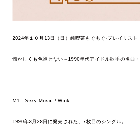
2024
年１０月
13
日（日）純喫茶もぐもぐ
-
プレイリスト
懐かしくも色褪せない～
1990
年代アイドル歌手の名曲
M1
Sexy Music / Wink
1990
年
3
月
28
日に発売された、
7
枚目のシングル。