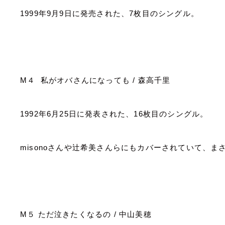
1999
年
9
月
9
日に発売された、
7
枚目のシングル。
M
４ 私がオバさんになっても
/
森高千里
1992
年
6
月
25
日に発表された、
16
枚目のシングル。
misono
さんや辻希美さんらにもカバーされていて、ま
M
５ ただ泣きたくなるの
/
中山美穂