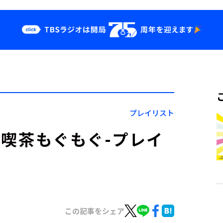
クス
イベント・グッ
ズ
st
YouTube
せ
会社情報
プレイリスト
）純喫茶もぐもぐ-プレイ
この記事をシェア