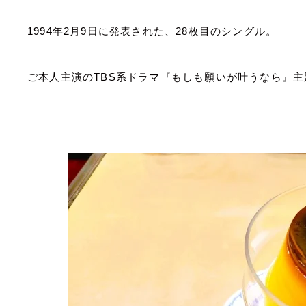
1994
年
2
月
9
日に発表された、
28
枚目のシングル。
ご本人主演の
TBS
系ドラマ『もしも願いが叶うなら』主