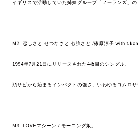
イギリスで活動していた姉妹グループ「ノーランズ」の
M2
恋しさと せつなさと 心強さと
/
篠原涼子
with t.ko
1994
年
7
月
21
日にリリースされた
4
枚目のシングル。
頭サビから始まるインパクトの強さ、いわゆるコムロサ
M3 LOVE
マシーン
/
モーニング娘。