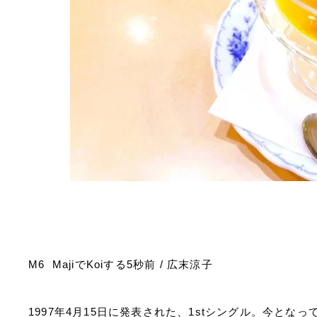
M6 Maji
で
Koi
する
5
秒前
/
広末涼子
1997
年
4
月
15
日に発表された、
1st
シングル。今となっ