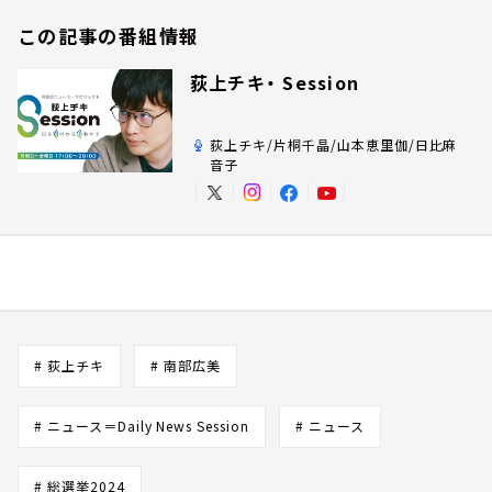
この記事の番組情報
荻上チキ・ Session
荻上チキ/片桐千晶/山本恵里伽/日比麻
音子
# 荻上チキ
# 南部広美
# ニュース＝Daily News Session
# ニュース
# 総選挙2024