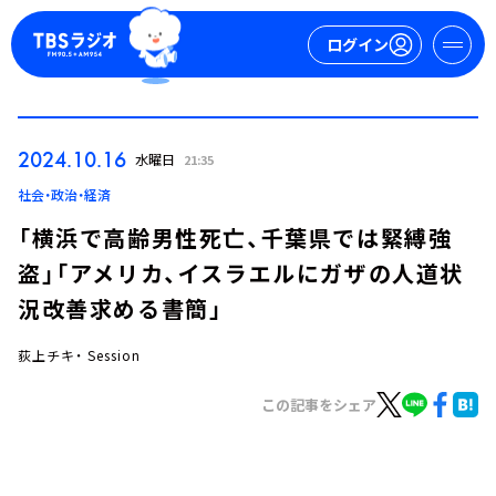
ログイン
マイページ
2024.10.16
水曜日
21:35
新規会員登録
ログイン
社会・政治・経済
「横浜で高齢男性死亡、千葉県では緊縛強
盗」「アメリカ、イスラエルにガザの人道状
況改善求める書簡」
荻上チキ・ Session
今日の番組表
この記事をシェア
週間番組表
トピックス
TBS Podcast