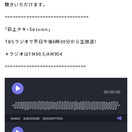
聴きいただけます。
===============================
「荻上チキ・Session」
TBSラジオで平日午後6時00分から生放送！
＊ラジオはFM90.5/AM954
==============================