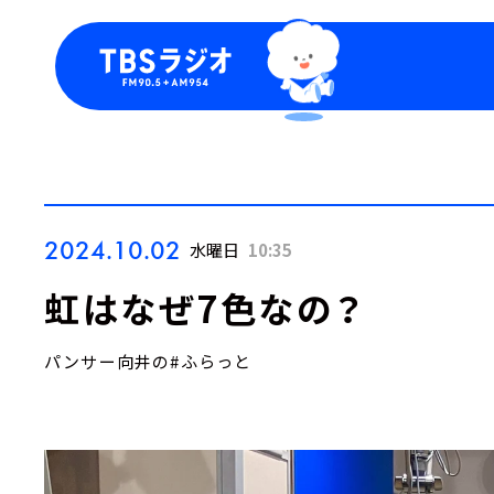
今日の番組表
トピッ
週間番組表
TBS
Podca
お知ら
2024.10.02
水曜日
10:35
虹はなぜ7色なの？
パンサー向井の#ふらっと