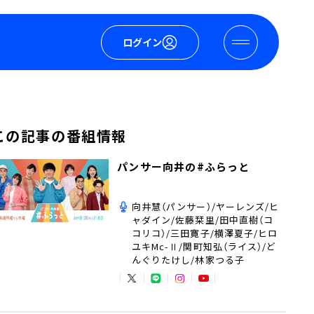
ログイン
この記事の番組情報
パンサー向井の#ふらっと
向井慧（パンサー）/ヤーレンズ/ヒ
ャダイン/佐藤栞里/田中直樹（コ
コリコ）/三田寛子/横澤夏子/ヒロ
ユキMc-Ⅱ/関町知弘（ライス）/ど
んぐりたけし/林家つる子