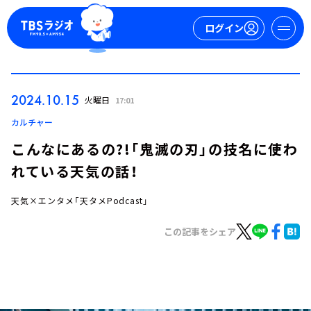
ログイン
マイページ
2024.10.15
火曜日
17:01
新規会員登録
ログイン
カルチャー
こんなにあるの?!「鬼滅の刃」の技名に使わ
れている天気の話！
天気×エンタメ「天タメPodcast」
この記事をシェア
今日の番組表
週間番組表
トピックス
TBS Podcast