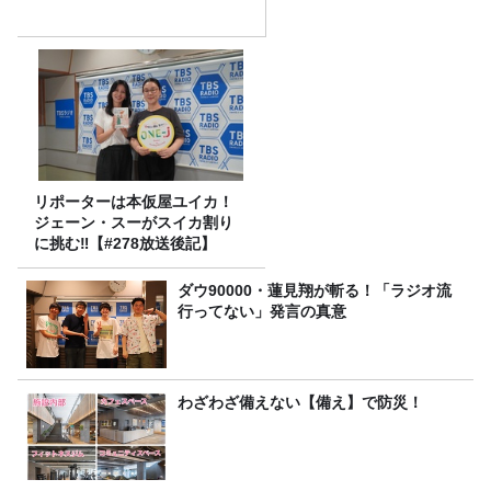
リポーターは本仮屋ユイカ！
ジェーン・スーがスイカ割り
に挑む‼【#278放送後記】
ダウ90000・蓮見翔が斬る！「ラジオ流
行ってない」発言の真意
わざわざ備えない【備え】で防災！