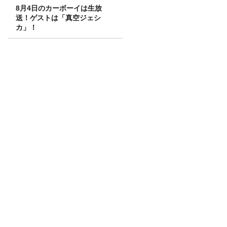
8月4日のカーボーイは生放
送！ゲストは「真空ジェシ
カ」！
コンビニのヒット商品！モーモーチャー
チャーを食す！アレンジ自在のレシピ付
き
一番弟子の梅之丞とすったもんだがあり
ました…
JUNK バナナマン「錦鯉・渡辺隆さんか
ら教えてもらう『お酒の話』」
Recommended by