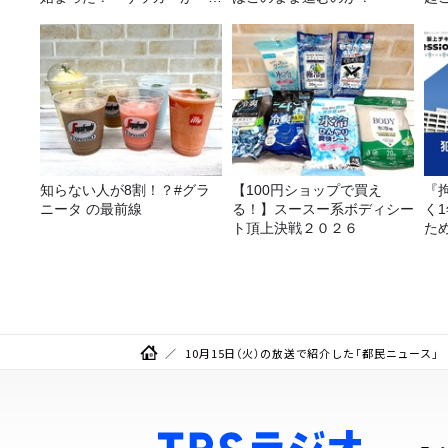
金」に変わる仕組み
知らない人が8割！？#グラ
【100円ショップで買え
『
ニータ の最前線
る！】スースー系ボディシー
く
ト頂上決戦２０２６
た
の
10月15日（火）の放送で紹介した「都民ニュース」