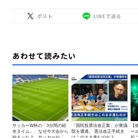
ポスト
LINEで送る
あわせて読みたい
サッカーW杯の「3分間の給
「国民投票法改正案」が衆議
【
水タイム」、なぜ今大会から
院を通過。 憲法改正手続き
ー
始まった？ サッカーが「お
はこのまま進むのか？
起こ