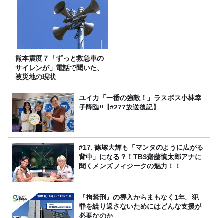
熊本震度７「ずっと救急車の
サイレンが」電話で聞いた、
被災地の現状
ユイカ「一番の強敵！」ラスボス小林幸
子降臨‼【#277放送後記】
#17. 篠塚大輝も「マンタのように広がる
背中」になる？！TBS齋藤慎太郎アナに
聞くメンズフィジークの魅力！！
『拘禁刑』の導入からまもなく1年。犯
罪を繰り返さないためにはどんな支援が
必要なのか