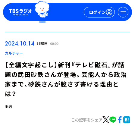
ログイン
マイページ
2024.10.14
月曜日
00:00
新規会員登録
ログイン
カルチャー
【全編文字起こし】新刊『テレビ磁石』が話
題の武田砂鉄さんが登場。芸能人から政治
家まで、砂鉄さんが臆さず書ける理由と
は？
脳盗
今日の番組表
週間番組表
この記事をシェア
トピックス
TBS Podcast