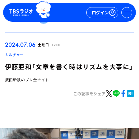
ログイン
マイページ
2024.07.06
土曜日
12:00
新規会員登録
ログイン
カルチャー
伊藤亜和「文章を書く時はリズムを大事に」
武田砂鉄のプレ金ナイト
この記事をシェア
今日の番組表
週間番組表
トピックス
TBS Podcast