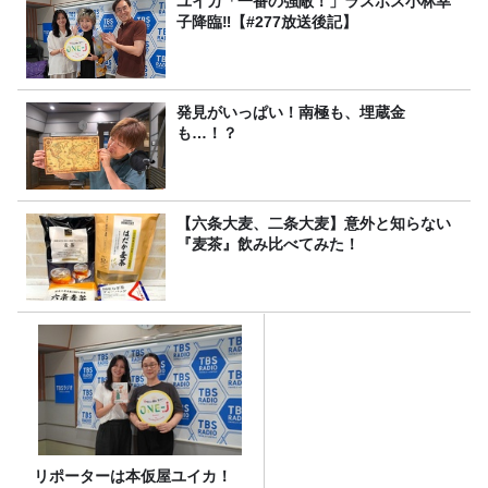
ユイカ「一番の強敵！」ラスボス小林幸
子降臨‼【#277放送後記】
発見がいっぱい！南極も、埋蔵金
も…！？
【六条大麦、二条大麦】意外と知らない
『麦茶』飲み比べてみた！
リポーターは本仮屋ユイカ！