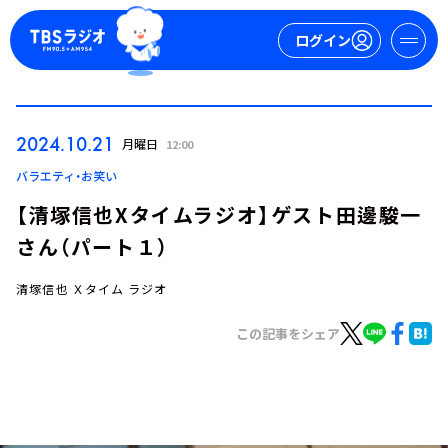
ログイン
マイページ
2024.10.21
月曜日
12:00
新規会員登録
ログイン
バラエティ・お笑い
【清塚信也Xタイムラジオ】ゲスト田邊駿一
さん（パート１）
清塚信也 Ｘタイム ラジオ
この記事をシェア
今日の番組表
週間番組表
トピックス
TBS Podcast