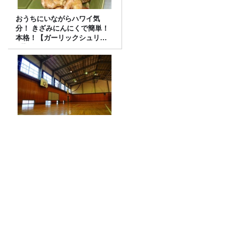
おうちにいながらハワイ気
分！ きざみにんにくで簡単！
本格！【ガーリックシュリン
プ】 桃屋のかんたんレシピ
進化する住宅技術、災害支援
の壁とは？
#17. 篠塚大輝も「マンタのように広がる
背中」になる？！TBS齋藤慎太郎アナに
聞くメンズフィジークの魅力！！
一番弟子の梅之丞とすったもんだがあり