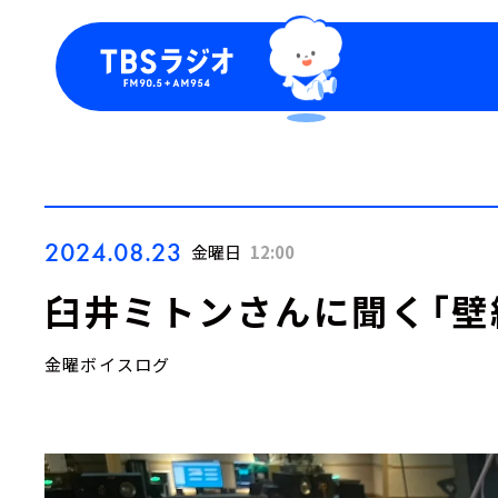
今日の番組表
トピッ
週間番組表
TBS
Podca
お知ら
2024.08.23
金曜日
12:00
臼井ミトンさんに聞く「壁
金曜ボイスログ