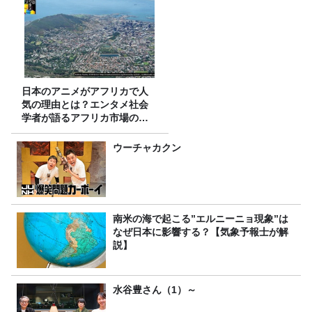
日本のアニメがアフリカで人
気の理由とは？エンタメ社会
学者が語るアフリカ市場のリ
アル
ウーチャカクン
南米の海で起こる”エルニーニョ現象”は
なぜ日本に影響する？【気象予報士が解
説】
水谷豊さん（1）～