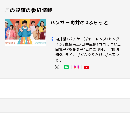
この記事の番組情報
パンサー向井の#ふらっと
向井慧（パンサー）/ヤーレンズ/ヒャダ
イン/佐藤栞里/田中直樹（ココリコ）/三
田寛子/横澤夏子/ヒロユキMc-Ⅱ/関町
知弘（ライス）/どんぐりたけし/林家つ
る子