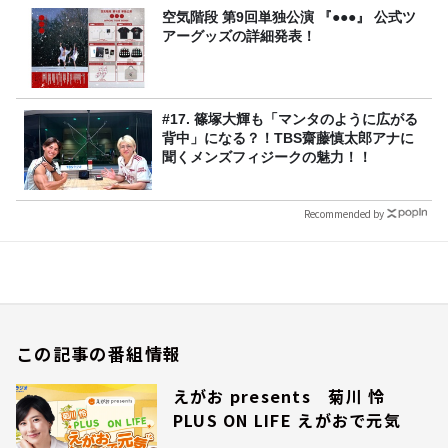
空気階段 第9回単独公演 『●●●』 公式ツ
アーグッズの詳細発表！
#17. 篠塚大輝も「マンタのように広がる
背中」になる？！TBS齋藤慎太郎アナに
聞くメンズフィジークの魅力！！
Recommended by
この記事の番組情報
えがお presents 菊川 怜
PLUS ON LIFE えがおで元気