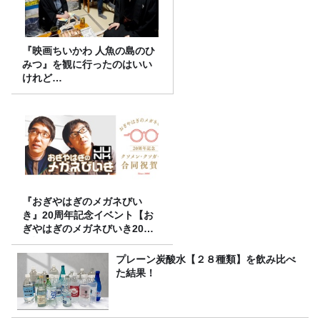
『映画ちいかわ 人魚の島のひ
みつ』を観に行ったのはいい
けれど…
『おぎやはぎのメガネびい
き』20周年記念イベント【お
ぎやはぎのメガネびいき20周
年記念～クソメン・クソガー
ル合同祝賀会～】開催決定！
プレーン炭酸水【２８種類】を飲み比べ
た結果！