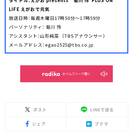
タイトル：えがお presents 菊川 怜 PLUS ON
LIFE えがおで元気
放送日時：毎週木曜日17時50分～17時59分
パーソナリティ： 菊川 怜
アシスタント：山形純菜 （TBSアナウンサー）
メールアドレス：egao2525@tbs.co.jp
タイムフリーで聴く
ポスト
LINEで送る
シェア
ブクマ