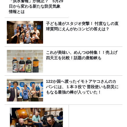
「洪水警報」が廃止？ 5月29
日から変わる新たな防災気象
情報とは
子ども達がスタジオ突撃！ 忖度なしの直
球質問にえんがわコンビの答えは？
これが美味い、めんつゆ特集！！売上げ
四天王を比較！話題の唐船峡も
122か国へ渡ったイモトアヤコさんのカ
バンには、１本３役で 普段使いも防災に
もなる最強の棒が入っていた！