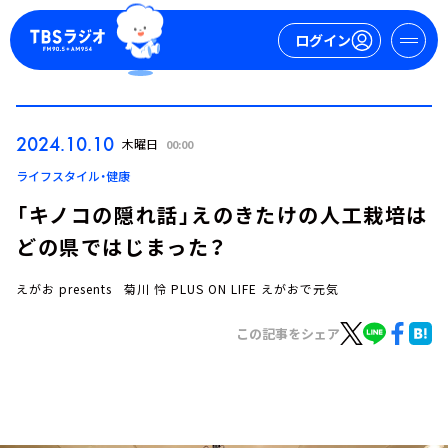
ログイン
マイページ
2024.10.10
木曜日
00:00
新規会員登録
ログイン
ライフスタイル・健康
「キノコの隠れ話」えのきたけの人工栽培は
どの県ではじまった？
えがお presents 菊川 怜 PLUS ON LIFE えがおで元気
この記事をシェア
今日の番組表
週間番組表
トピックス
TBS Podcast