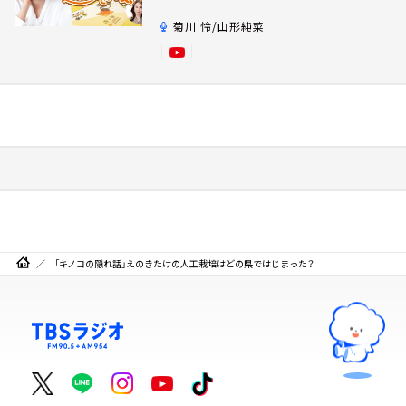
菊川 怜/山形純菜
「キノコの隠れ話」えのきたけの人工栽培はどの県ではじまった？