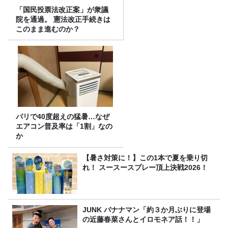
「国民投票法改正案」が衆議
院を通過。 憲法改正手続きは
このまま進むのか？
パリで40度超えの猛暑…なぜ
エアコン普及率は「1割」なの
か
【暑さ対策に！】この1本で夏を乗り切
れ！ スースースプレー頂上決戦2026！
JUNK バナナマン「約３か月ぶりに登場
の近藤春菜さんとイロモネア話！！」