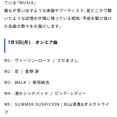
お知らせ
ている「MUSIX」
イベント・グッズ
誰もが思い出すような楽曲やアーティスト、昔どこかで聴
YouTube
いたような記憶の片隅に残っている昭和･平成を駆け抜け
会社情報
た名曲の数々をお届けします。
7月5日(月) オンエア曲
M1 : ヴァージン・ロード / さだまさし
M2 : 恋 / 星野 源
M3 : WALK / 新垣結衣
M4 : 渚のシンドバッド / ピンク・レディー
M5 : SUMMER SUSPICION / 杉山清貴&オメガトライ
ブ