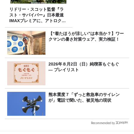
リドリー・スコット監督『ラ
スト・サバイバー』日本最速
IMAXプレミアに、アトロクリ
スナー60名をご招待！
【“着たほうが涼しい”は本当か？】ワー
クマンの暑さ対策ウェア、実力検証！
2026年８月2日（日）純喫茶もぐもぐ
― プレイリスト
熊本震度７「ずっと救急車のサイレン
が」電話で聞いた、被災地の現状
Recommended by