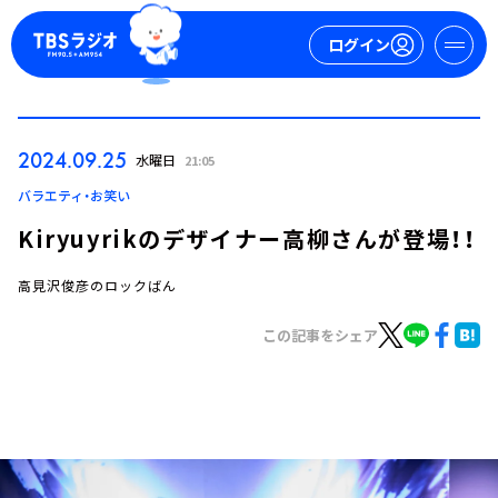
ログイン
マイページ
2024.09.25
水曜日
21:05
新規会員登録
ログイン
バラエティ・お笑い
Kiryuyrikのデザイナー高柳さんが登場！！
高見沢俊彦のロックばん
この記事をシェア
今日の番組表
週間番組表
トピックス
TBS Podcast