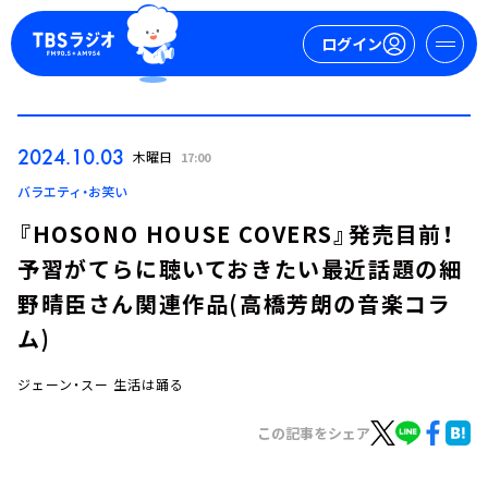
ログイン
マイページ
2024.10.03
木曜日
17:00
新規会員登録
ログイン
バラエティ・お笑い
『HOSONO HOUSE COVERS』発売目前！
予習がてらに聴いておきたい最近話題の細
野晴臣さん関連作品(高橋芳朗の音楽コラ
ム)
ジェーン・スー 生活は踊る
今日の番組表
週間番組表
この記事をシェア
トピックス
TBS Podcast