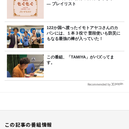
― プレイリスト
122か国へ渡ったイモトアヤコさんのカ
バンには、１本３役で 普段使いも防災に
もなる最強の棒が入っていた！
この番組、「TAMIYA」がバズってま
す。
Recommended by
この記事の番組情報