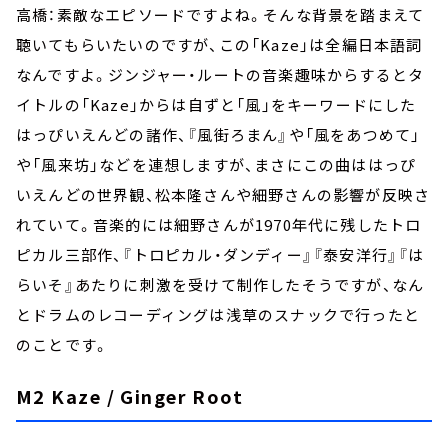
高橋：素敵なエピソードですよね。そんな背景を踏まえて
聴いてもらいたいのですが、この「Kaze」は全編日本語詞
なんですよ。ジンジャー・ルートの音楽趣味からするとタ
イトルの「Kaze」からは自ずと「風」をキーワードにした
はっぴいえんどの諸作、『風街ろまん』や「風をあつめて」
や「風来坊」などを連想しますが、まさにこの曲ははっぴ
いえんどの世界観、松本隆さんや細野さんの影響が反映さ
れていて。音楽的には細野さんが1970年代に残したトロ
ピカル三部作、『トロピカル・ダンディー』『泰安洋行』『は
らいそ』あたりに刺激を受けて制作したそうですが、なん
とドラムのレコーディングは浅草のスナックで行ったと
のことです。
M2 Kaze / Ginger Root