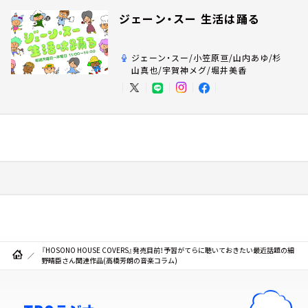
ジェーン・スー 生活は踊る
ジェーン・スー/小笠原亘/山内あゆ/杉
山真也/宇賀神メグ/堀井美香
『HOSONO HOUSE COVERS』発売目前！予習がてらに聴いておきたい最近話題の細
野晴臣さん関連作品(高橋芳朗の音楽コラム)