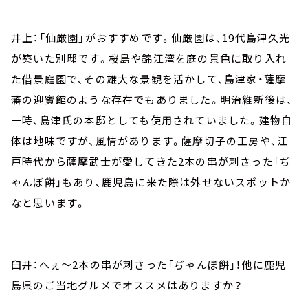
井上：「仙厳園」がおすすめです。仙厳園は、19代島津久光
が築いた別邸です。桜島や錦江湾を庭の景色に取り入れ
た借景庭園で、その雄大な景観を活かして、島津家・薩摩
藩の迎賓館のような存在でもありました。明治維新後は、
一時、島津氏の本邸としても使用されていました。建物自
体は地味ですが、風情があります。薩摩切子の工房や、江
戸時代から薩摩武士が愛してきた2本の串が刺さった「ぢ
ゃんぼ餅」もあり、鹿児島に来た際は外せないスポットか
なと思います。
臼井：へぇ～2本の串が刺さった「ぢゃんぼ餅」！他に鹿児
島県のご当地グルメでオススメはありますか？