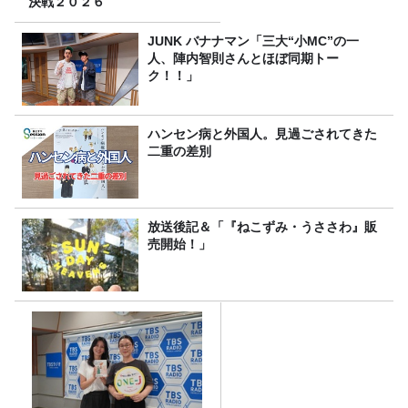
決戦２０２６
JUNK バナナマン「三大“小MC”の一
人、陣内智則さんとほぼ同期トー
ク！！」
ハンセン病と外国人。見過ごされてきた
二重の差別
放送後記＆「『ねこずみ・うささわ』販
売開始！」