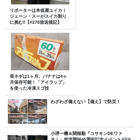
リポーターは本仮屋ユイカ！
ジェーン・スーがスイカ割り
に挑む‼【#278放送後記】
長ネギは1ヶ月、バナナは4ヶ
月保存可能！「アイラップ」
を使った冷凍スゴ技
わざわざ備えない【備え】で防災！
小堺一機＆関根勤『コサキンDEワァ
オ！』放送開始45周年記念イベントが10